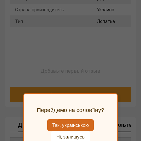
Страна производитель
Украина
Тип
Лопатка
Добавьте первый отзыв
Написать отзыв
Перейдемо на соловʼїну?
Доставка
Оплата
Возврат
Консультаци
Так, українською
Ні, залишусь