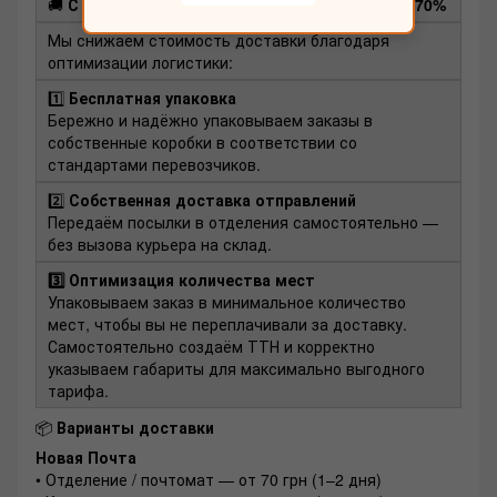
🚚
С нами доставка выгоднее — экономия до 70%
Мы снижаем стоимость доставки благодаря
оптимизации логистики:
1️⃣
Бесплатная упаковка
Бережно и надёжно упаковываем заказы в
собственные коробки в соответствии со
стандартами перевозчиков.
2️⃣
Собственная доставка отправлений
Передаём посылки в отделения самостоятельно —
без вызова курьера на склад.
3️⃣ Оптимизация количества мест
Упаковываем заказ в минимальное количество
мест, чтобы вы не переплачивали за доставку.
Самостоятельно создаём ТТН и корректно
указываем габариты для максимально выгодного
тарифа.
📦
Варианты доставки
Новая Почта
• Отделение / почтомат — от 70 грн (1–2 дня)