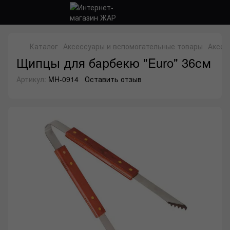
Каталог
Аксессуары и вспомогательные товары
Аксес
Щипцы для барбекю "Euro" 36см
Артикул:
MH-0914
Оставить отзыв