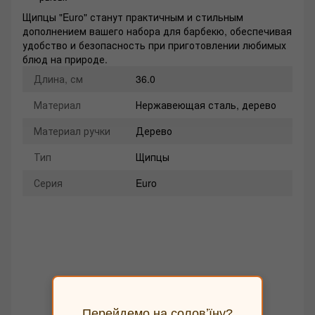
Щипцы "Euro" станут практичным и стильным
дополнением вашего набора для барбекю, обеспечивая
удобство и безопасность при приготовлении любимых
блюд на природе.
Длина, см
36.0
Материал
Нержавеющая сталь, дерево
Материал ручки
Дерево
Тип
Щипцы
Серия
Euro
Добавьте первый отзыв
Перейдемо на соловʼїну?