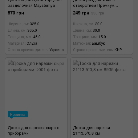
разделочная Maysternya
отверстием Премиум
30*20*1,5см
870 грн
249 грн
330 грн
Ширина, см
325.0
Ширина, см
20.0
Длина, см
365.0
Длина, см
30.0
Товщина, мм
45.0
Товщина, мм
15.0
Материал
Ольха
Материал
Бамбук
Страна производитель
Украина
Страна производитель
КНР
Новинка
Доска для нарезки сыра с
Доска для нарезки
приборами
21*13,5*0,8 см