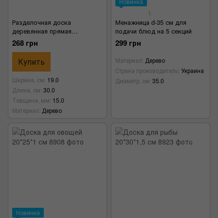
Новинка
1
Разделочная доска
Менажница d-35 см для
деревянная прямая
подачи блюд на 5 секций
30×19×1,5 см с дубовыми
268 грн
299 грн
вставками
Купить
Материал
Дерево
Страна производитель
Украина
Ширина, см
19.0
Диаметр, см
35.0
Длина, см
30.0
Товщина, мм
15.0
Материал
Дерево
Новинка