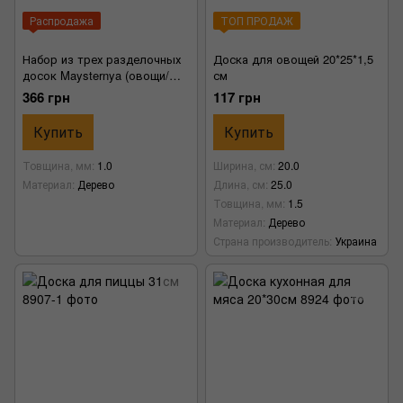
Распродажа
ТОП ПРОДАЖ
Набор из трех разделочных
Доска для овощей 20*25*1,5
досок Maysternya (овощи/
см
рыба/мясо)
366 грн
117 грн
Купить
Купить
Товщина, мм
1.0
Ширина, см
20.0
Материал
Дерево
Длина, см
25.0
Товщина, мм
1.5
Материал
Дерево
Страна производитель
Украина