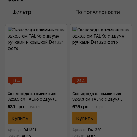
Фильтр
По популярности
−11%
−25%
Сковорода алюминиевая
Сковорода алюминиевая
32х8,3 см TALKo с двумя
32х8,3 см TALKo с двумя
ручками и крышкой
ручками
930 грн
679 грн
1 050 грн
900 грн
Купить
Купить
Артикул
D41321
Артикул
D41320
Бренд
TALKo
Бренд
TALKo