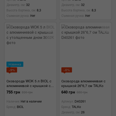
Диаметр, см
32
Диаметр, см
32
Высота бортика, см
8,3
Высота бортика, см
8,3
Съемная ручка
Нет
Съемная ручка
Нет
Новинка
−9%
−6%
Сковорода WOK 5 л BIOL с
Сковорода алюминиевая с
алюминиевой с крышкой с
крышкой 26*6,7 см TALKo
утолщенным дном
755 грн
640 грн
830 грн
680 грн
Наличие
Нет в наличии
Артикул
D40261
Бренд
BIOL
Бренд
TALKo
Диаметр, см
26