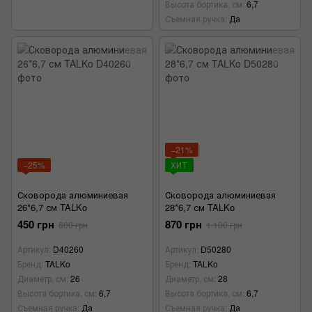
Высота бортика, см
6,7
Съемная ручка
Да
−21%
−25%
ХИТ
Сковорода алюминиевая
Сковорода алюминиевая
26*6,7 см TALKo
28*6,7 см TALKo
450 грн
870 грн
600 грн
1 100 грн
Артикул
D40260
Артикул
D50280
Бренд
TALKo
Бренд
TALKo
Диаметр, см
26
Диаметр, см
28
Высота бортика, см
6,7
Высота бортика, см
6,7
Съемная ручка
Да
Съемная ручка
Да