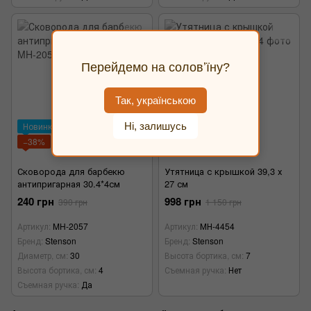
Перейдемо на соловʼїну?
Так, українською
Ні, залишусь
Новинка
−13%
−38%
Лучшая цена
Сковорода для барбекю
Утятница с крышкой 39,3 х
антипригарная 30.4*4см
27 см
240 грн
998 грн
390 грн
1 150 грн
Артикул
MH-2057
Артикул
МН-4454
Бренд
Stenson
Бренд
Stenson
Диаметр, см
30
Высота бортика, см
7
Высота бортика, см
4
Съемная ручка
Нет
Съемная ручка
Да