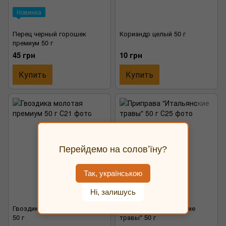
Новинка
Перец черный горошек
Кориандр целый 50 г
премиум 50 г
45 грн
10 грн
Купить
Купить
Перейдемо на соловʼїну?
Так, українською
Ні, залишусь
Гвоздика молотая премиум
Приправа "Итальянские
50 г
травы" 50 г