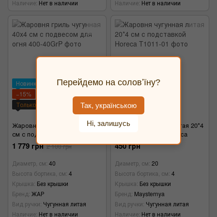
Наличие
Нет в наличии
Наличие
Нет в наличии
Перейдемо на соловʼїну?
Новинка
−15%
Только в ЖАР
Видео
Так, українською
1
Ні, залишусь
Жаровня гриль чугунная 40х4
Жаровня чугунная литая 20*4
см с подвесом для огня
см с подставкой Horeca
1 779 грн
450 грн
2 100 грн
Диаметр, см
40
Диаметр, см
20
Высота бортика, см
4
Высота бортика, см
4
Крышка
Без крышки
Крышка
Без крышки
Бренд
ЖАР
Бренд
Maysternya
Вид ручки
Чугунная литая
Вид ручки
Чугунная литая
Наличие
Нет в наличии
Наличие
Нет в наличии