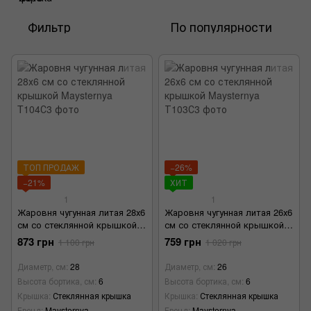
Фильтр
По популярности
ТОП ПРОДАЖ
−26%
−21%
ХИТ
1
1
Жаровня чугунная литая 28х6
Жаровня чугунная литая 26х6
см со стеклянной крышкой
см со стеклянной крышкой
Maysternya
Maysternya
873 грн
759 грн
1 100 грн
1 020 грн
Диаметр, см
28
Диаметр, см
26
Высота бортика, см
6
Высота бортика, см
6
Крышка
Стеклянная крышка
Крышка
Стеклянная крышка
Бренд
Maysternya
Бренд
Maysternya