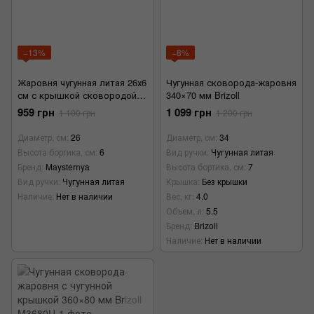
−13%
−8%
Жаровня чугунная литая 26х6
Чугунная сковорода-жаровня
см с крышкой сковородой
340×70 мм Brizoll
"Maysternya"
959 грн
1 099 грн
1 100 грн
1 200 грн
Диаметр, см
26
Диаметр, см
34
Высота бортика, см
6
Вид ручки
Чугунная литая
Бренд
Maysternya
Высота бортика, см
7
Вид ручки
Чугунная литая
Крышка
Без крышки
Наличие
Нет в наличии
Вес, кг
4.0
Объем, л
5.5
Бренд
Brizoll
Наличие
Нет в наличии