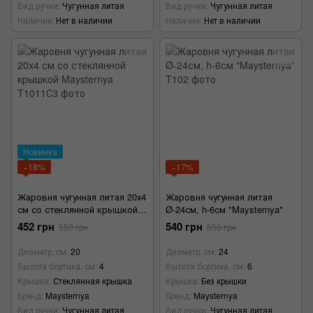
Вид ручки
Чугунная литая
Вид ручки
Чугунная литая
Наличие
Нет в наличии
Наличие
Нет в наличии
Новинка
−18%
−17%
Жаровня чугунная литая 20х4
Жаровня чугунная литая
см со стеклянной крышкой
Ø-24см, h-6см "Maysternya"
Maysternya
452 грн
540 грн
550 грн
650 грн
Диаметр, см
20
Диаметр, см
24
Высота бортика, см
4
Высота бортика, см
6
Крышка
Стеклянная крышка
Крышка
Без крышки
Бренд
Maysternya
Бренд
Maysternya
Вид ручки
Чугунная литая
Вид ручки
Чугунная литая