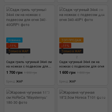
Новинка
ТОП ПРОДАЖ
−11%
−11%
Только в ЖАР
Только в ЖАР
1
2
Садж гриль чугунный 34х4 см
Садж чугунный 34х4 см на
на ножках с подвесом для
ножках с подвесом для огня
огня
1 700 грн
1 600 грн
1 900 грн
1 800 грн
Бренд
ЖАР
Бренд
ЖАР