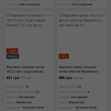
Наличие
Нет в наличии
Наличие
Нет в наличии
−22%
Видео
−9%
1
Жаровня чугунная литая
Жаровня гриль чугунная
18*2,5 см с подставкой
литая 34х4 см Maysternya
Horeca
431 грн
896 грн
550 грн
980 грн
Диаметр, см
18
Диаметр, см
34
Высота бортика, см
2,5
Высота бортика, см
4
Крышка
Без крышки
Крышка
Без крышки
Бренд
Maysternya
Бренд
Maysternya
Вид ручки
Чугунная литая
Вид ручки
Чугунная литая