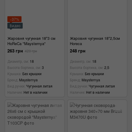
−37%
Видео
Жаровня чугунная 18*3 см
Жаровня чугунная 18*2,5см
HoReCa "Maysternya"
Horeca
263 грн
248 грн
420 грн
Диаметр, см
18
Диаметр, см
18
Высота бортика, см
3
Высота бортика, см
2,5
Крышка
Без крышки
Крышка
Без крышки
Бренд
Maysternya
Бренд
Maysternya
Вид ручки
Чугунная литая
Вид ручки
Чугунная литая
Наличие
Нет в наличии
Наличие
Нет в наличии