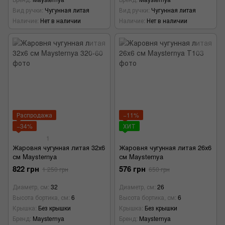
Вид ручки
Чугунная литая
Вид ручки
Чугунная литая
Наличие
Нет в наличии
Наличие
Нет в наличии
Распродажа
−11%
−34%
ХИТ
1
Жаровня чугунная литая 32х6
Жаровня чугунная литая 26х6
см Maysternya
см Maysternya
822 грн
576 грн
1 250 грн
650 грн
Диаметр, см
32
Диаметр, см
26
Высота бортика, см
6
Высота бортика, см
6
Крышка
Без крышки
Крышка
Без крышки
Бренд
Maysternya
Бренд
Maysternya