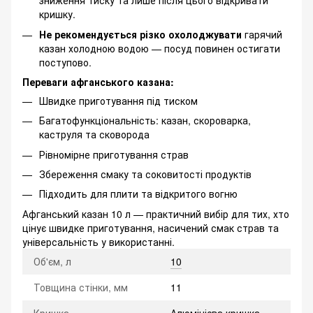
зниження тиску та лише після цього відкривати
кришку.
Не рекомендується різко охолоджувати
гарячий
казан холодною водою — посуд повинен остигати
поступово.
Переваги афганського казана:
Швидке приготування під тиском
Багатофункціональність: казан, скороварка,
каструля та сковорода
Рівномірне приготування страв
Збереження смаку та соковитості продуктів
Підходить для плити та відкритого вогню
Афганський казан 10 л — практичний вибір для тих, хто
цінує швидке приготування, насичений смак страв та
універсальність у використанні.
Об'єм, л
10
Товщина стінки, мм
11
Кришка
Алюмінієва кришка