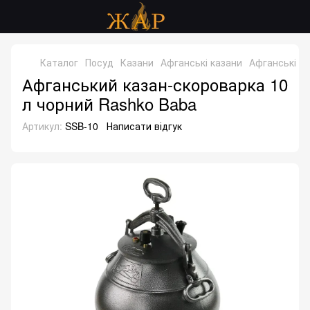
Каталог
Посуд
Казани
Афганські казани
Афганські к
Афганський казан-скороварка 10
л чорний Rashko Baba
Артикул:
SSB-10
Написати відгук