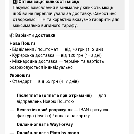
3️⃣ Оптимізація кількості місць
Пакуємо замовлення в мінімальну кількість місць,
щоб ви не переплачували за доставку. Самостійно
створюємо ТТН та коректно вказуємо габарити для
максимально вигідного тарифу.
📦
Варіанти доставки
Нова Пошта
• Відділення / поштомат — від 70 грн (1–2 дні)
• Курʼєрська доставка — від 120 грн (1–3 дні)
• Міжнародна доставка — терміни та вартість
розраховуються індивідуально
Укрпошта
• Стандарт — від 55 грн (4–7 днів)
Післяплата (оплата при отриманні)
— для
відправлень Новою Поштою
Безготівковий розрахунок
— IBAN / рахунок-
фактура (Invoice) / оплата на картку
Онлайн-оплата WayForPay
Онлайн-оплата Plata by mono