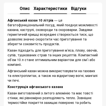
Опис
Характеристики
Відгуки
Афганський казан 10 літрів
— це
багатофункціональний посуд, який поєднує можливості
казана, каструлі, сковороди та скороварки. Завдяки
герметичній кришці всередині створюється тиск, що
дозволяє значно скоротити час приготування та
зберегти соковитість продуктів.
Казан підходить для приготування м’яса, плову, овочів,
супів, тушкованих страв та інших рецептів. Компактний
об’єм 10 л стане оптимальним варіантом для сім’ї або
компанії.
Афганський казан можна використовувати на газових
та електроплитах, а також на відкритому вогні, мангалі
чи печі.
Конструкція афганського казана
Казан виготовлений з литого алюмінію та має товсті
стінки, які рівномірно розподіляють тепло. Зовнішнє
термостійке покриття захищає поверхню та робить