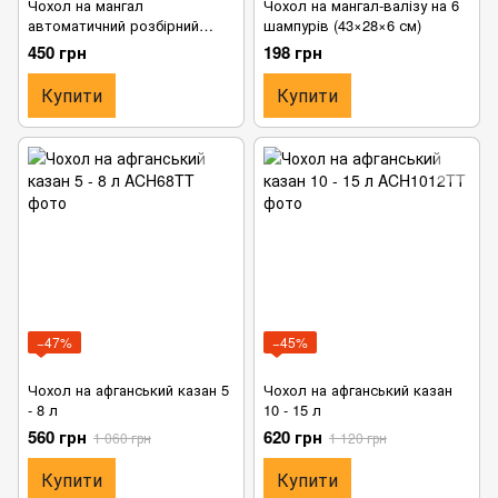
Чохол на мангал
Чохол на мангал-валізу на 6
автоматичний розбірний
шампурів (43×28×6 см)
низький під 6 шампурів
450 грн
198 грн
Купити
Купити
−47%
−45%
Чохол на афганський казан 5
Чохол на афганський казан
- 8 л
10 - 15 л
560 грн
620 грн
1 060 грн
1 120 грн
Купити
Купити