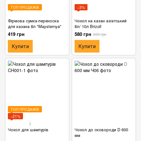
ТОП ПРОДАЖІВ
−3%
Фірмова сумка-переноска
Чохол на казан азіатський
для казана 8л "Maysternya"
8л/ 10л Brizoll
419 грн
580 грн
600 грн
Купити
Купити
ТОП ПРОДАЖІВ
−21%
3
Чохол для шампурів
Чохол до сковороди D 600
мм