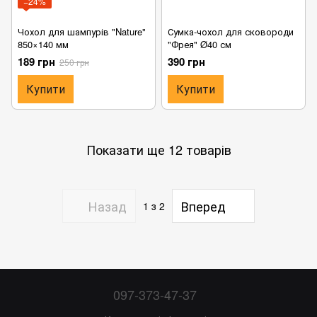
−24%
Чохол для шампурів "Nature"
Сумка-чохол для сковороди
850×140 мм
"Фрея" Ø40 см
189 грн
390 грн
250 грн
Купити
Купити
Показати ще 12 товарів
Назад
Вперед
1
з 2
097-373-47-37