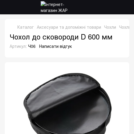
Каталог
Аксесуари та допоміжні товари
Чохли
Чохли
Чохол до сковороди D 600 мм
Артикул:
Ч06
Написати відгук