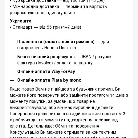
• Курʼєрська доставка — від 120 грн (1–3 дні)
• Міжнародна доставка — терміни та вартість
розраховуються індивідуально
Укрпошта
• Стандарт — від 55 грн (4–7 днів)
Післяплата (оплата при отриманні)
— для
відправлень Новою Поштою
Безготівковий розрахунок
— IBAN / рахунок-
фактура (Invoice) / оплата на картку
Онлайн-оплата WayForPay
Онлайн-оплата Plata by mono
Якщо товар Вам не підійшов за будь-яких причин, Ви
можете його повернути або замінити протягом 14 днів з
моменту покупки, за умови, що товар не
використовували, або він має виробничі дефекти.
Повернення грошових коштів здійснюється протягом 3-
х робочих днів з моменту надходження посилки від
клієнта. Детальніше:
Обмін та повернення
Консультацію Ви можете отримати за контактним
номером
097-373-47-37
у робочий час або у месенджері