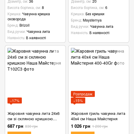
Діаметр, см
36
Діаметр, см
20
Висота бортика, см
8
Висота бортика, см
6
Кришка
Чавунна кришка
Кришка
Без кришки
сковорода
Бренд
Maysternya
Бренд
Brizoll
Вид ручки
Чавунна лита
Вид ручки
Чавунна лита
Наявність
В наявності
Наявність
В наявності
Розпродаж
−17%
−15%
Жаровня чавунна лита 24х6
Жаровня гриль чавунна лита
см зі скляною кришкою
40х4 см Наша Майстерня
Наша Майстерня
687 грн
1 026 грн
830 грн
1 200 грн