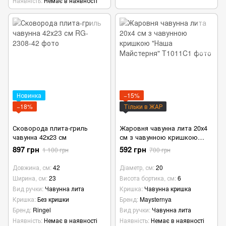
Наявність
Немає в наявності
Новинка
−15%
−18%
Тільки в ЖАР
Сковорода плита-гриль
Жаровня чавунна лита 20х4
чавунна 42х23 см
см з чавунною кришкою
"Наша Майстерня"
897 грн
592 грн
1 100 грн
700 грн
Довжина, см
42
Діаметр, см
20
Ширина, см
23
Висота бортика, см
6
Вид ручки
Чавунна лита
Кришка
Чавунна кришка
Кришка
Без кришки
Бренд
Maysternya
Бренд
Ringel
Вид ручки
Чавунна лита
Наявність
Немає в наявності
Наявність
Немає в наявності