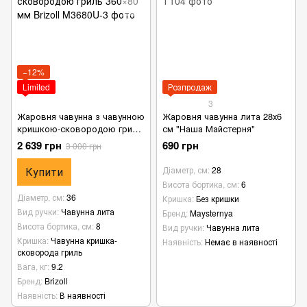
−12%
Limited
Розпродаж
3
Жаровня чавунна з чавунною
Жаровня чавунна лита 28х6
кришкою-сковородою гриль
см "Наша Майстерня"
360×80 мм Brizoll
2 639 грн
690 грн
3 000 грн
Купити
Діаметр, см
28
Висота бортика, см
6
Діаметр, см
36
Кришка
Без кришки
Вид ручки
Чавунна лита
Бренд
Maysternya
Висота бортика, см
8
Вид ручки
Чавунна лита
Кришка
Чавунна кришка-
Наявність
Немає в наявності
сковорода гриль
Вага, кг
9.2
Бренд
Brizoll
Наявність
В наявності