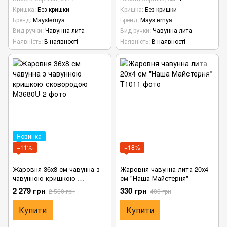
Кришка
Без кришки
Кришка
Без кришки
Бренд
Maysternya
Бренд
Maysternya
Вид ручки
Чавунна лита
Вид ручки
Чавунна лита
Наявність
В наявності
Наявність
В наявності
Новинка
−11%
−18%
Жаровня 36х8 см чавунна з
Жаровня чавунна лита 20х4
чавунною кришкою-
см "Наша Майстерня"
сковородою
2 279 грн
330 грн
2 560 грн
400 грн
Купити
Купити