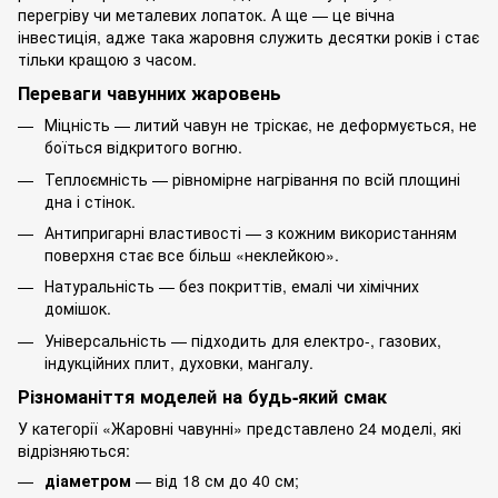
перегріву чи металевих лопаток. А ще — це вічна
інвестиція, адже така жаровня служить десятки років і стає
тільки кращою з часом.
Переваги чавунних жаровень
Міцність — литий чавун не тріскає, не деформується, не
боїться відкритого вогню.
Теплоємність — рівномірне нагрівання по всій площині
дна і стінок.
Антипригарні властивості — з кожним використанням
поверхня стає все більш «неклейкою».
Натуральність — без покриттів, емалі чи хімічних
домішок.
Універсальність — підходить для електро-, газових,
індукційних плит, духовки, мангалу.
Різноманіття моделей на будь-який смак
У категорії «Жаровні чавунні» представлено 24 моделі, які
відрізняються:
діаметром
— від 18 см до 40 см;