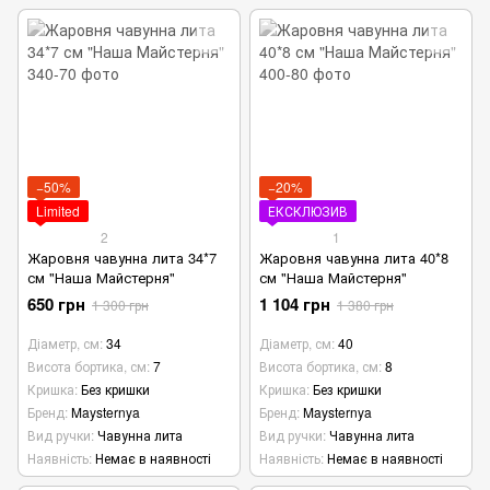
−50%
−20%
Limited
ЕКСКЛЮЗИВ
2
1
Жаровня чавунна лита 34*7
Жаровня чавунна лита 40*8
см "Наша Майстерня"
см "Наша Майстерня"
650 грн
1 104 грн
1 300 грн
1 380 грн
Діаметр, см
34
Діаметр, см
40
Висота бортика, см
7
Висота бортика, см
8
Кришка
Без кришки
Кришка
Без кришки
Бренд
Maysternya
Бренд
Maysternya
Вид ручки
Чавунна лита
Вид ручки
Чавунна лита
Наявність
Немає в наявності
Наявність
Немає в наявності