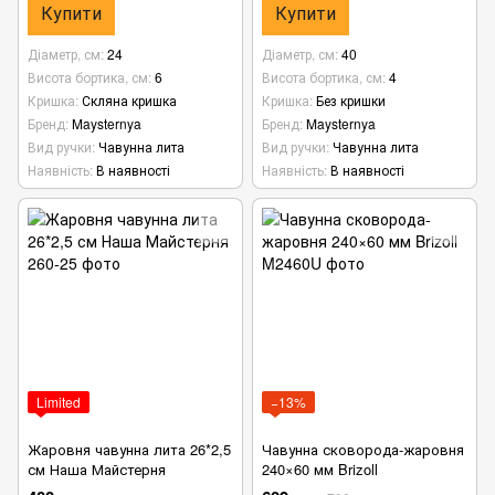
Купити
Купити
Діаметр, см
24
Діаметр, см
40
Висота бортика, см
6
Висота бортика, см
4
Кришка
Скляна кришка
Кришка
Без кришки
Бренд
Maysternya
Бренд
Maysternya
Вид ручки
Чавунна лита
Вид ручки
Чавунна лита
Наявність
В наявності
Наявність
В наявності
Limited
−13%
Жаровня чавунна лита 26*2,5
Чавунна сковорода-жаровня
см Наша Майстерня
240×60 мм Brizoll