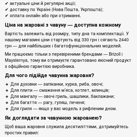
✔ актуальні ціни й регулярні акції;
✔ доставку по Україні (Нова Пошта, Укрпошта);
✔ оплата онлайн або при отриманні.
Ціна на жаровні з чавуну — доступна кожному
Вартість залежить від розміру, типу дна та комплектації. У
нашому магазині ціни стартують від 330 грн і сягають 2440
грн — для найбільших і багатофункціональних моделей.
Ми працюємо тільки з перевіреними брендами — Brizoll і
Maysternya, тому ви отримуєте гарантовано якісний продукт
з офіційною гарантією виробника.
Для чого підійде чавунна жаровня?
🔸 Для духовки — запіканки, курка, риба, овочі;
🔸 Для плити — смаження м’яса, котлет, млинців;
🔸 Для мангалу — овочі гриль, шашлики, баклажани;
🔸 Для багаття — рагу, гуляш, печеня;
🔸 Для гриля — якщо у вас модель з рифленим дном.
Як доглядати за чавунною жаровнею?
Щоб ваша жаровня служила десятиліттями, дотримуйтесь
простих правил: