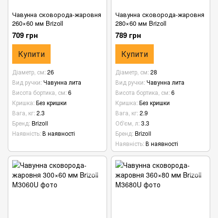
Чавунна сковорода-жаровня
Чавунна сковорода-жаровня
260×60 мм Brizoll
280×60 мм Brizoll
709 грн
789 грн
Купити
Купити
Діаметр, см
26
Діаметр, см
28
Вид ручки
Чавунна лита
Вид ручки
Чавунна лита
Висота бортика, см
6
Висота бортика, см
6
Кришка
Без кришки
Кришка
Без кришки
Вага, кг
2.3
Вага, кг
2.9
Бренд
Brizoll
Об'єм, л
3.3
Наявність
В наявності
Бренд
Brizoll
Наявність
В наявності