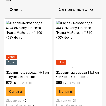
Фільтр
За популярністю
−20%
Відео
−9%
5
1
Жаровня-сковорода 40х4 см
Жаровня-сковорода 34х4 см
чавунна лита "Наша
чавунна лита "Наша
Майстерня"
Майстерня"
975 грн
860 грн
1 218 грн
950 грн
Купити
Купити
Діаметр, см
40
Діаметр, см
34
Висота бортика, см
4
Висота бортика, см
4