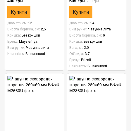
400 грн
609 грн
700 грн
Купити
Купити
Діаметр, см
26
Діаметр, см
24
Висота бортика, см
2,5
Вид ручки
Чавунна лита
Кришка
Без кришки
Висота бортика, см
6
Бренд
Maysternya
Кришка
Без кришки
Вид ручки
Чавунна лита
Вага, кг
2.0
Наявність
В наявності
Об'єм, л
3.7
Бренд
Brizoll
Наявність
В наявності