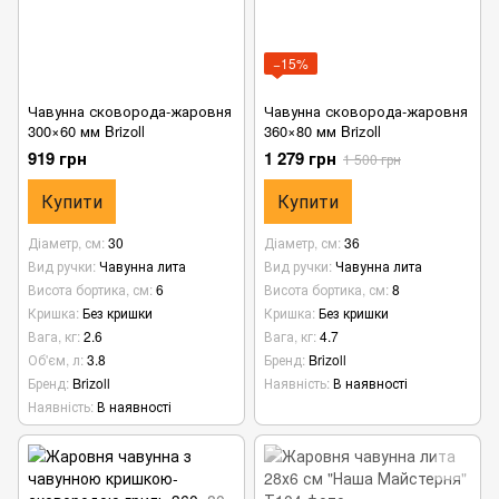
−15%
Чавунна сковорода-жаровня
Чавунна сковорода-жаровня
300×60 мм Brizoll
360×80 мм Brizoll
919 грн
1 279 грн
1 500 грн
Купити
Купити
Діаметр, см
30
Діаметр, см
36
Вид ручки
Чавунна лита
Вид ручки
Чавунна лита
Висота бортика, см
6
Висота бортика, см
8
Кришка
Без кришки
Кришка
Без кришки
Вага, кг
2.6
Вага, кг
4.7
Об'єм, л
3.8
Бренд
Brizoll
Бренд
Brizoll
Наявність
В наявності
Наявність
В наявності