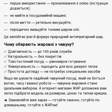
перше використання — прокалювання з олією (інструкція
додається);
не мийте в посудомийній машині;
після миття — ретельно висушуйте;
періодично змащуйте тонким шаром олії.
Це запобігає іржі й формує природний антипригарний шар.
Чому обирають жаровні з чавуну?
✅ Довговічність — до 100 років служби
✅ Натуральність — без покриттів
✅ Товстостінний посуд — рівномірне готування
✅ Універсальність — підходить для всіх джерел тепла
✅ Простота догляду — не потребує спеціальних засобів
Якщо ви шукаєте надійний чавунний посуд, який не боїться
вогню, часу і важкої роботи — чавунна жаровня стане
ідеальним вибором. А інтернет-магазин ЖАР допоможе вам
легко підібрати модель за розміром, ціною та типом кришки.
🔥 Замовляйте вже зараз — готуйте смачно, готуйте по-
домашньому, готуйте з ЖАРом!