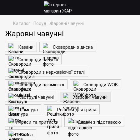
Каталог
Посуд
Жаровні чавунні
Жаровні чавунні
Казани
Сковороди з диска
Сковороди чавунні
Сковороди з нержавіючої сталі
Сковороди алюмінієві
Сковороди WOK
Каструлі чавунні
Жаровні чавунні
Шампура
Решітки для гриля
Преси та притиски
Саджи з підставкою
Horeca