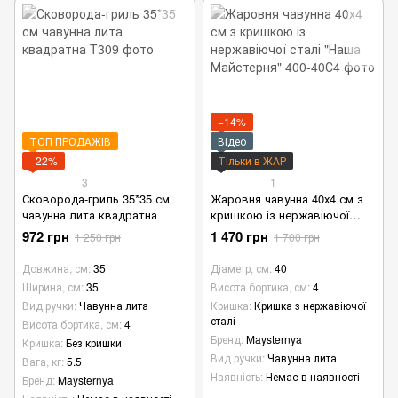
−14%
ТОП ПРОДАЖІВ
Відео
−22%
Тільки в ЖАР
3
1
Сковорода-гриль 35*35 см
Жаровня чавунна 40х4 см з
чавунна лита квадратна
кришкою із нержавіючої
сталі "Наша Майстерня"
972 грн
1 470 грн
1 250 грн
1 700 грн
Довжина, см
35
Діаметр, см
40
Ширина, см
35
Висота бортика, см
4
Вид ручки
Чавунна лита
Кришка
Кришка з нержавіючої
сталі
Висота бортика, см
4
Бренд
Maysternya
Кришка
Без кришки
Вид ручки
Чавунна лита
Вага, кг
5.5
Наявність
Немає в наявності
Бренд
Maysternya