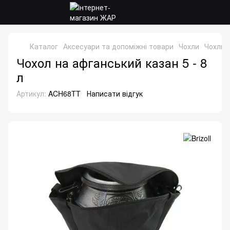
Каталог
Аксесуари та допоміжні товари
Чохли
Чохли B
Чохол на афганський казан 5 - 8
л
Артикул:
ACH68TT
Написати відгук