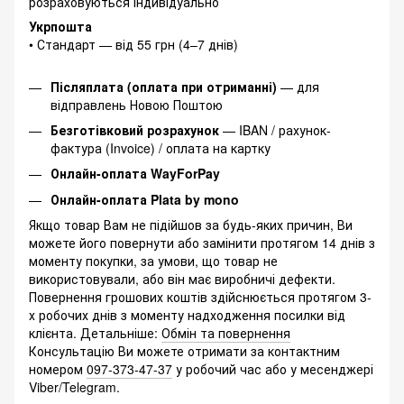
розраховуються індивідуально
Укрпошта
• Стандарт — від 55 грн (4–7 днів)
Післяплата (оплата при отриманні)
— для
відправлень Новою Поштою
Безготівковий розрахунок
— IBAN / рахунок-
фактура (Invoice) / оплата на картку
Онлайн-оплата WayForPay
Онлайн-оплата Plata by mono
Якщо товар Вам не підійшов за будь-яких причин, Ви
можете його повернути або замінити протягом 14 днів з
моменту покупки, за умови, що товар не
використовували, або він має виробничі дефекти.
Повернення грошових коштів здійснюється протягом 3-
х робочих днів з моменту надходження посилки від
клієнта. Детальніше:
Обмін та повернення
Консультацію Ви можете отримати за контактним
номером
097-373-47-37
у робочий час або у месенджері
Viber/Telegram.