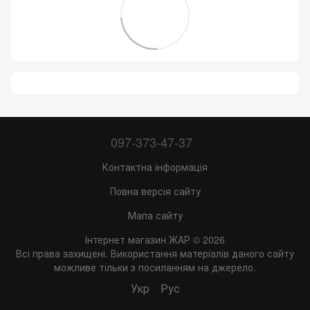
097-373-47-37
Контактна інформація
Повна версія сайту
Мапа сайту
Інтернет магазин ЖАР © 2026
Всі права захищені. Використання матеріалів даного сайту
можливе тільки з посиланням на джерело.
Укр
Рус