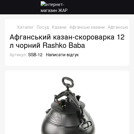
Каталог
Посуд
Казани
Афганські казани
Афганські к
Афганський казан-скороварка 12
л чорний Rashko Baba
Артикул:
SSB-12
Написати відгук