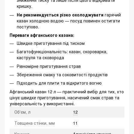
зниження тиску та лише після цього відкривати
кришку.
Не рекомендується різко охолоджувати
гарячий
казан холодною водою — посуд повинен остигати
поступово.
Переваги афганського казана:
Швидке приготування під тиском
Багатофункціональність: казан, скороварка,
каструля та сковорода
Рівномірне приготування страв
Збереження смаку та соковитості продуктів
Підходить для плити та відкритого вогню
Афганський казан 12 л — практичний вибір для тих, хто
цінує швидке приготування, насичений смак страв та
універсальність у використанні.
Об'єм, л
12
Товщина стінки, мм
11
Кришка
Алюмінієва кришка