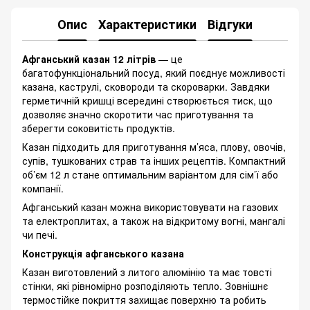
Опис
Характеристики
Відгуки
Афганський казан 12 літрів
— це
багатофункціональний посуд, який поєднує можливості
казана, каструлі, сковороди та скороварки. Завдяки
герметичній кришці всередині створюється тиск, що
дозволяє значно скоротити час приготування та
зберегти соковитість продуктів.
Казан підходить для приготування м’яса, плову, овочів,
супів, тушкованих страв та інших рецептів. Компактний
об’єм 12 л стане оптимальним варіантом для сім’ї або
компанії.
Афганський казан можна використовувати на газових
та електроплитах, а також на відкритому вогні, мангалі
чи печі.
Конструкція афганського казана
Казан виготовлений з литого алюмінію та має товсті
стінки, які рівномірно розподіляють тепло. Зовнішнє
термостійке покриття захищає поверхню та робить