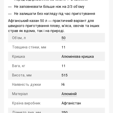
Не заповнювати більше ніж на 2/3 об’єму
Не залишати без нагляду під час приготування
Афганський казан 50 л — практичний варіант для
швидкого приготування плову, м’яса, овочів та інших
страв як вдома, так і на природі.
Об'єм, л
50
Товщина стінки, мм
11
Кришка
Алюмінієва кришка
Вага, кг
11
Висота, мм
515
Наявність дужки
Ні
Матеріал
Алюміній
Країна виробник
Афганістан
Діаметр дна, мм
250