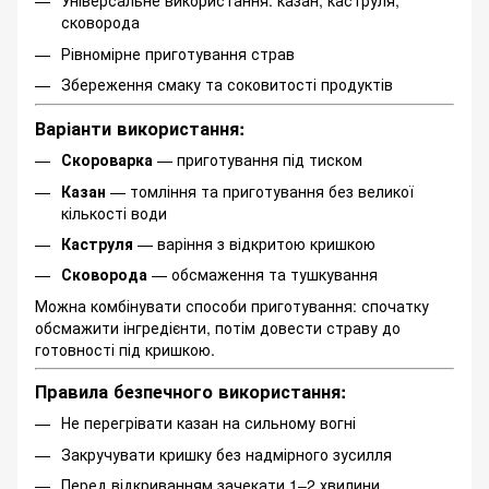
Універсальне використання: казан, каструля,
сковорода
Рівномірне приготування страв
Збереження смаку та соковитості продуктів
Варіанти використання:
Скороварка
— приготування під тиском
Казан
— томління та приготування без великої
кількості води
Каструля
— варіння з відкритою кришкою
Сковорода
— обсмаження та тушкування
Можна комбінувати способи приготування: спочатку
обсмажити інгредієнти, потім довести страву до
готовності під кришкою.
Правила безпечного використання:
Не перегрівати казан на сильному вогні
Закручувати кришку без надмірного зусилля
Перед відкриванням зачекати 1–2 хвилини