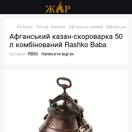
Каталог
Посуд
Казани
Афганські казани
Афганські к
Афганський казан-скороварка 50
л комбінований Rashko Baba
Артикул:
RB50
Написати відгук