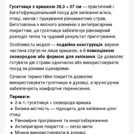
Гусятниця з кришкою 39,3 × 27 см
— практичний і
багатофункціональний посуд для запікання м’яса,
птиці, овочів і тушкування різноманітних страв.
Виготовлена з якісного алюмінію з антипригарним
покриттям, ця гусятниця забезпечує рівномірний
розподіл тепла та чудовий результат приготування.
Особливість моделі —
подвійна конструкція
: верхня
частина слугує не лише кришкою, а й
повноцінною
сковородою або формою для запікання
. Це дозволяє
готувати дві страви одночасно або використовувати
посуд за різними сценаріями.
Сучасне термостійке покриття дозволяє
використовувати гусятницю в духовці, а зручні ручки
забезпечують комфортне перенесення.
Переваги:
🔸 2-в-1: гусятниця + сковорода-кришка
🔸 Велика місткість — підходить для запікання цілої
птиці
🔸 Рівномірне прогрівання та енергозбереження
🔸 Антипригарне покриття — легко мити
🔸 Можна використовувати в духовці