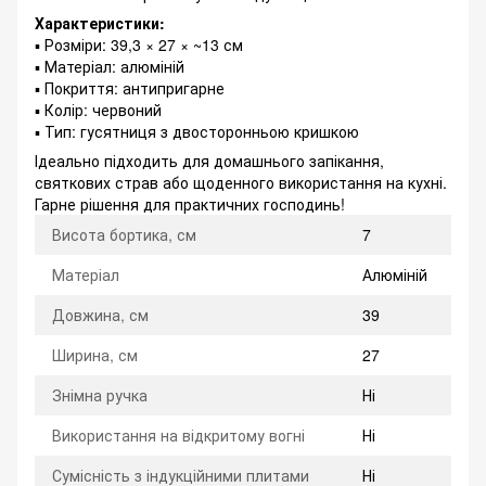
Характеристики:
▪️ Розміри: 39,3 × 27 × ~13 см
▪️ Матеріал: алюміній
▪️ Покриття: антипригарне
▪️ Колір: червоний
▪️ Тип: гусятниця з двосторонньою кришкою
Ідеально підходить для домашнього запікання,
святкових страв або щоденного використання на кухні.
Гарне рішення для практичних господинь!
Висота бортика, см
7
Матеріал
Алюміній
Довжина, см
39
Ширина, см
27
Знімна ручка
Ні
Використання на відкритому вогні
Ні
Сумісність з індукційними плитами
Ні