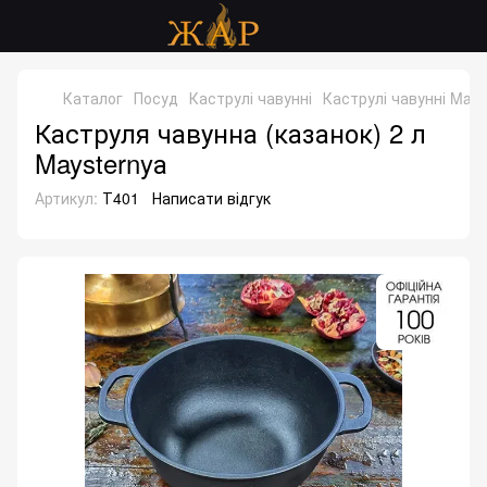
Каталог
Посуд
Каструлі чавунні
Каструлі чавунні Mays
Каструля чавунна (казанок) 2 л
Maysternyа
Артикул:
Т401
Написати відгук