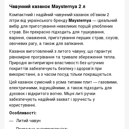
Чавунний казанок Maysternya 2 л
Компактний і надійний чавунний казанок об’ємом 2
літри від українського бренду
Maysternya
— ідеальний
вибір для приготування невеликих порцій улюблених
страв. Він прекрасно підходить для тушкування,
варіння, смаження, приготування перших страв, соусів,
овочевих рагу, а також для запікання.
Казанок виготовлений з литого чавуну, що гарантує
рівномірне прогрівання та тривале збереження тепла.
Природні антипригарні властивості без штучних
покриттів забезпечують безпеку і здоров’я при
використанні, а з часом посуд тільки покращується.
Цей казанок сумісний з усіма типами плит — газовими,
електричними, індукційними, а також підходить для
духовок і відкритого вогню. Міцні литі ручки
забезпечують надійний захват і зручність у
користуванні.
Особливості:
Литий чавун
Природна антипригарність