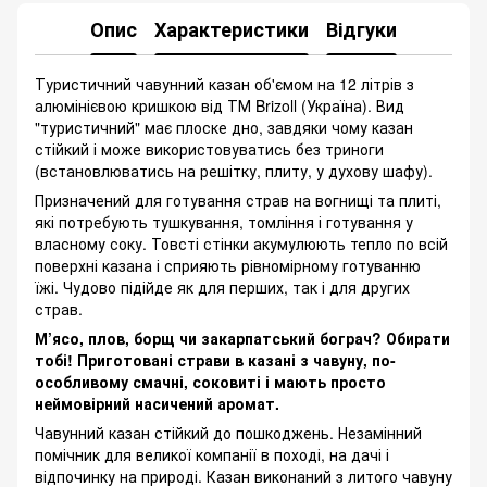
Опис
Характеристики
Відгуки
Туристичний чавунний казан об'ємом на 12 літрів з
алюмінієвою кришкою від ТМ Brizoll (Україна). Вид
"туристичний" має плоске дно, завдяки чому казан
стійкий і може використовуватись без триноги
(встановлюватись на решітку, плиту, у духову шафу).
Призначений для готування страв на вогнищі та плиті,
які потребують тушкування, томління і готування у
власному соку. Товсті стінки акумулюють тепло по всій
поверхні казана і сприяють рівномірному готуванню
їжі. Чудово підійде як для перших, так і для других
страв.
М’ясо, плов, борщ чи закарпатський бограч? Обирати
тобі! Приготовані страви в казані з чавуну, по-
особливому смачні, соковиті і мають просто
неймовірний насичений аромат.
Чавунний казан стійкий до пошкоджень. Незамінний
помічник для великої компанії в поході, на дачі і
відпочинку на природі. Казан виконаний з литого чавуну