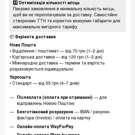
3️⃣ Оптимізація кількості місць
Пакуємо замовлення в мінімальну кількість місць,
щоб ви не переплачували за доставку. Самостійно
створюємо ТТН та коректно вказуємо габарити для
максимально вигідного тарифу.
📦
Варіанти доставки
Нова Пошта
• Відділення / поштомат — від 70 грн (1–2 дні)
• Курʼєрська доставка — від 120 грн (1–3 дні)
• Міжнародна доставка — терміни та вартість
розраховуються індивідуально
Укрпошта
• Стандарт — від 55 грн (4–7 днів)
Післяплата (оплата при отриманні)
— для
відправлень Новою Поштою
Безготівковий розрахунок
— IBAN / рахунок-
фактура (Invoice) / оплата на картку
Онлайн-оплата WayForPay
Онлайн-оплата Plata by mono