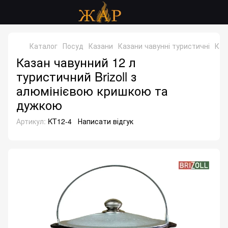
Каталог
Посуд
Казани
Казани чавунні туристичні
Каз
Казан чавунний 12 л
туристичний Brizoll з
алюмінієвою кришкою та
дужкою
Артикул:
KT12-4
Написати відгук