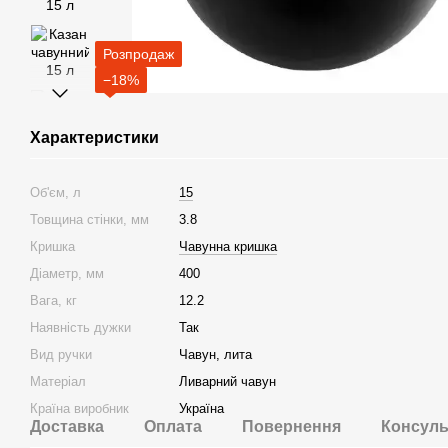
Розпродаж
−18%
Характеристики
Об'єм, л
15
Товщина стінки, мм
3.8
Кришка
Чавунна кришка
Діаметр, мм
400
Вага, кг
12.2
Наявність дужки
Так
Вид ручки
Чавун, лита
Матеріал
Ливарний чавун
Країна виробник
Україна
Доставка
Оплата
Повернення
Консуль