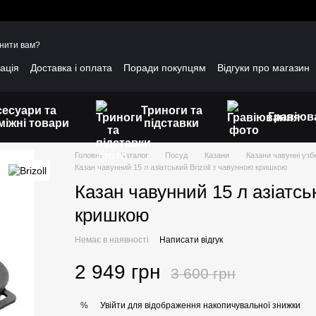
нити вам?
ація
Доставка і оплата
Поради покупцям
Відгуки про магазин
уртовим клієнтам
Гарантійні умови
сесуари та
Триноги та
Гравіюв
міжні товари
підставки
Головна
Каталог
Посуд
Казани
Казани чавунні узб
Казан чавунний 15 л азіатський Brizoll з чавунною кришкою
Казан чавунний 15 л азіатськ
кришкою
Немає в наявності
Написати відгук
2 949 грн
3 600 грн
Увійти
для відображення накопичувальної знижки
%