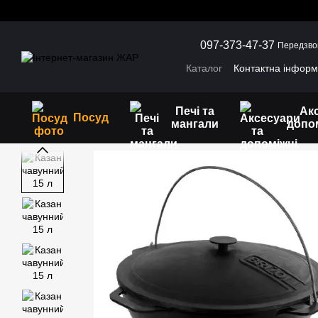
Перейти до основного контенту
097-373-47-37
Передзво
Каталог
Контактна інформ
Обмін та повернення
Г
Печі та
Ак
Посуд
мангали
допо