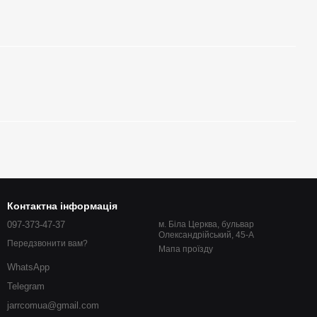
Контактна інформація
097-373-47-37
м. Біла Церква, бульвар
Олександрійський, 45-А
Передзвонити вам?
Мапа проїзду
WhatsApp
Telegram
jarrcomua@gmail.com