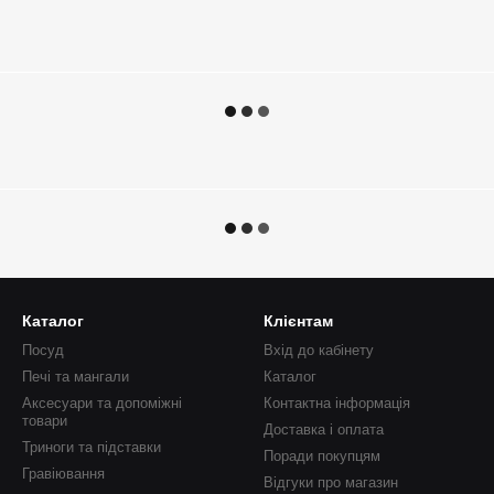
Каталог
Клієнтам
Посуд
Вхід до кабінету
Печі та мангали
Каталог
Аксесуари та допоміжні
Контактна інформація
товари
Доставка і оплата
Триноги та підставки
Поради покупцям
Гравіювання
Відгуки про магазин