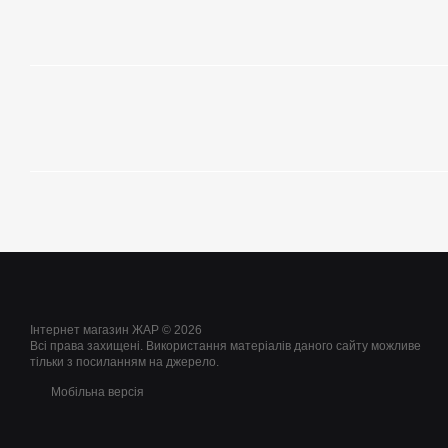
Інтернет магазин ЖАР © 2026
Всі права захищені. Використання матеріалів даного сайту можливе
тільки з посиланням на джерело.
Мобільна версія