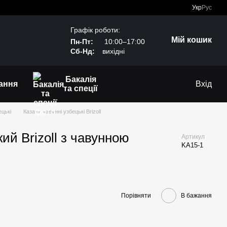
Укр
Рус
Графік роботи:
Мій кошик
Пн-Пт:
10:00–17:00
Сб-Нд:
вихідні
Бакалія
ання
Вхід
та спеції
ецькі
Казани чавунні узбецькі Brizoll
ий Brizoll з чавунною
Артикул
KA15-1
Порівняти
В бажання