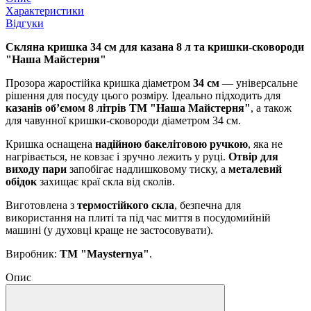
Характеристики
Відгуки
Скляна кришка 34 см для казана 8 л та кришки-сковороди
"Наша Майстерня"
Прозора жаростійка кришка діаметром
34 см
— універсальне
рішення для посуду цього розміру. Ідеально підходить для
казанів об’ємом 8 літрів ТМ "Наша Майстерня"
, а також
для чавунної кришки-сковороди діаметром 34 см.
Кришка оснащена
надійною бакелітовою ручкою
, яка не
нагрівається, не ковзає і зручно лежить у руці.
Отвір для
виходу пари
запобігає надлишковому тиску, а
металевий
обідок
захищає краї скла від сколів.
Виготовлена з
термостійкого скла
, безпечна для
використання на плиті та під час миття в посудомийній
машині (у духовці краще не застосовувати).
Виробник:
ТМ "Maysternya"
.
Опис