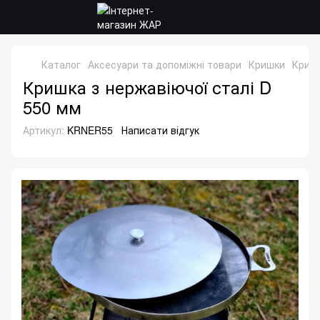
Каталог
Аксесуари та допоміжні товари
Кришки
Криш
Кришка з нержавіючої сталі D
550 мм
Артикул:
KRNER55
Написати відгук