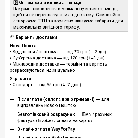
3️⃣ Оптимізація кількості місць
Пакуємо замовлення в мінімальну кількість місць,
щоб ви не переплачували за доставку. Самостійно
створюємо ТТН та коректно вказуємо габарити для
максимально вигідного тарифу.
📦
Варіанти доставки
Нова Пошта
• Відділення / поштомат — від 70 грн (1–2 дні)
• Курʼєрська доставка — від 120 грн (1–3 дні)
• Міжнародна доставка — терміни та вартість
розраховуються індивідуально
Укрпошта
• Стандарт — від 55 грн (4–7 днів)
Післяплата (оплата при отриманні)
— для
відправлень Новою Поштою
Безготівковий розрахунок
— IBAN / рахунок-
фактура (Invoice) / оплата на картку
Онлайн-оплата WayForPay
Онлайн-оплата Plata by mono