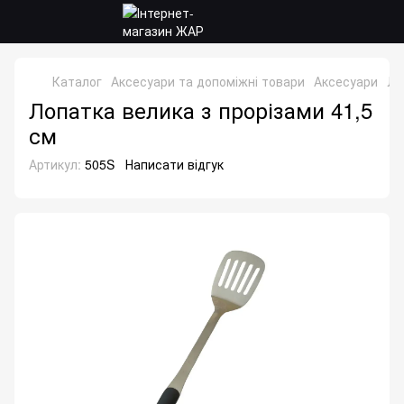
Каталог
Аксесуари та допоміжні товари
Аксесуари
Ло
Лопатка велика з прорізами 41,5
см
Артикул:
505S
Написати відгук