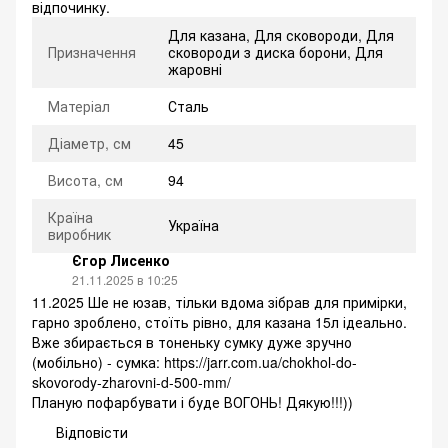
відпочинку.
Для казана, Для сковороди, Для
Призначення
сковороди з диска борони, Для
жаровні
Матеріал
Сталь
Діаметр, см
45
Висота, см
94
Країна
Україна
виробник
Єгор Лисенко
21.11.2025 в 10:25
11.2025 Ше не юзав, тільки вдома зібрав для примірки,
гарно зроблено, стоїть рівно, для казана 15л ідеально.
Вже збирається в тоненьку сумку дуже зручно
(мобільно) - сумка:
https://jarr.com.ua/chokhol-do-
skovorody-zharovni-d-500-mm/
Планую пофарбувати і буде ВОГОНЬ! Дякую!!!))
Відповісти