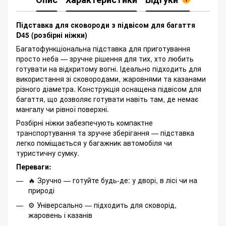
Підставка для сковороди з підвісом для багаття
D45 (розбірні ніжки)
Багатофункціональна підставка для приготування
просто неба — зручне рішення для тих, хто любить
готувати на відкритому вогні. Ідеально підходить для
використання зі сковородами, жаровнями та казанами
різного діаметра. Конструкція оснащена підвісом для
багаття, що дозволяє готувати навіть там, де немає
мангалу чи рівної поверхні.
Розбірні ніжки забезпечують компактне
транспортування та зручне зберігання — підставка
легко поміщається у багажник автомобіля чи
туристичну сумку.
Переваги:
🔥 Зручно — готуйте будь-де: у дворі, в лісі чи на
природі
⚙️ Універсально — підходить для сковорід,
жаровень і казанів