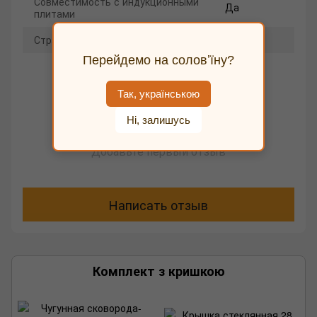
Совместимость с индукционными
Да
плитами
Страна производитель
Украина
Перейдемо на соловʼїну?
Так, українською
Ні, залишусь
Добавьте первый отзыв
Написать отзыв
Комплект з кришкою