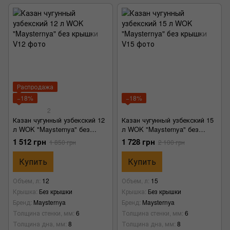
Распродажа
−18%
−18%
2
Казан чугунный узбекский 12
Казан чугунный узбекский 15
л WOK "Maysternya" без
л WOK "Maysternya" без
крышки
крышки
1 512 грн
1 728 грн
1 850 грн
2 100 грн
Купить
Купить
Объем, л
12
Объем, л
15
Крышка
Без крышки
Крышка
Без крышки
Бренд
Maysternya
Бренд
Maysternya
Толщина стенки, мм
6
Толщина стенки, мм
6
Толщина дна, мм
8
Толщина дна, мм
8