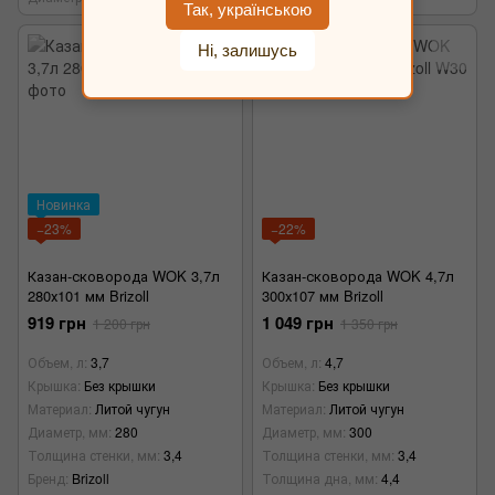
Так, українською
Ні, залишусь
Новинка
−23%
−22%
Казан-сковорода WOK 3,7л
Казан-сковорода WOK 4,7л
280х101 мм Brizoll
300х107 мм Brizoll
919 грн
1 049 грн
1 200 грн
1 350 грн
Объем, л
3,7
Объем, л
4,7
Крышка
Без крышки
Крышка
Без крышки
Материал
Литой чугун
Материал
Литой чугун
Диаметр, мм
280
Диаметр, мм
300
Толщина стенки, мм
3,4
Толщина стенки, мм
3,4
Бренд
Brizoll
Толщина дна, мм
4,4