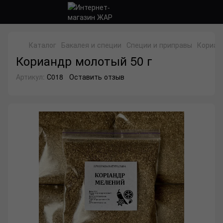
Каталог
Бакалея и специи
Специи и приправы
Кориан
Кориандр молотый 50 г
Артикул:
С018
Оставить отзыв