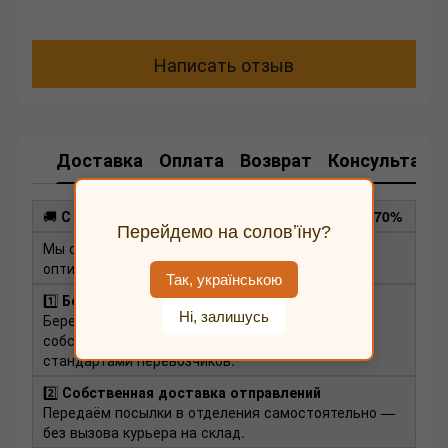
Написать отзыв
Доставка
Оплата
Возврат
Консультаци
🚚
С нами доставка выгоднее — экономия до 70%
Перейдемо на соловʼїну?
Мы снижаем стоимость доставки благодаря
оптимизации логистики:
Так, українською
1️⃣
Бесплатная упаковка
Ні, залишусь
Бережно и надёжно упаковываем заказы в
собственные коробки в соответствии со
стандартами перевозчиков.
2️⃣
Собственная доставка отправлений
Передаём посылки в отделения самостоятельно —
без вызова курьера на склад.