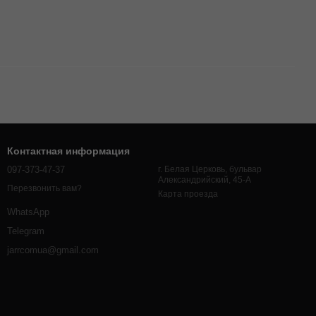
Контактная информация
097-373-47-37
г. Белая Церковь, бульвар
Александрийский, 45-А
Перезвонить вам?
Карта проезда
WhatsApp
Telegram
jarrcomua@gmail.com