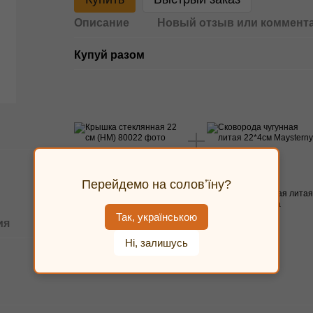
Описание
Новый отзыв или коммент
Купуй разом
Перейдемо на соловʼїну?
Крышка стеклянная 22 см
Сковорода чугунная литая
(НМ)
22*4см Maysternya
Так, українською
135 грн
458 грн
ия
Ні, залишусь
593 грн
Купить