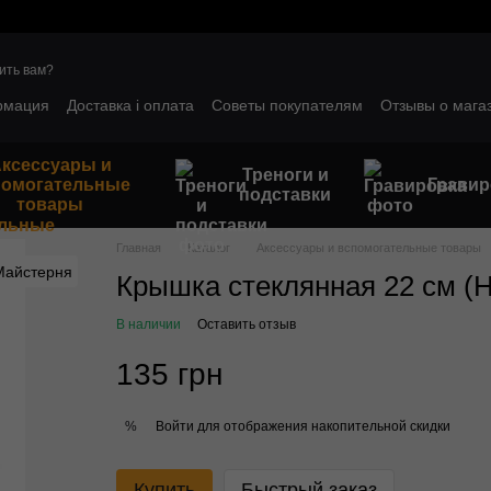
ить вам?
рмация
Доставка і оплата
Советы покупателям
Отзывы о мага
ым клиентам
Гарантийные условия
ксессуары и
Треноги и
помогательные
Гравир
подставки
товары
Главная
Каталог
Аксессуары и вспомогательные товары
Крышка стеклянная 22 см (
В наличии
Оставить отзыв
135 грн
Войти
для отображения накопительной скидки
%
Купить
Быстрый заказ