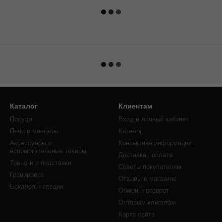
Каталог
Клиентам
Посуда
Вход в личный кабинет
Печи и мангалы
Каталог
Аксессуары и
Контактная информация
вспомогательные товары
Доставка і оплата
Треноги и подставки
Советы покупателям
Гравировка
Отзывы о магазине
Бакалея и специи
Обмен и возврат
Оптовым клиентам
Карта сайта