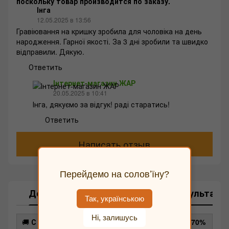
поскольку товар производится по заказу.
Інга
12.05.2025 в 13:56
Гравіювання на кришку зробила для чоловіка на день
народження. Гарної якості. За 3 дні зробили та швидко
відправили. Дякую.
Ответить
Інтернет-магазин ЖАР
20.05.2025 в 10:41
Інга, дякуємо за відгук! раді старатись!
Ответить
Написать отзыв
Перейдемо на соловʼїну?
Доставка
Оплата
Возврат
Консультаци
Так, українською
Ні, залишусь
🚚
С нами доставка выгоднее — экономия до 70%