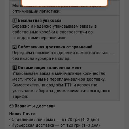
Мы снижаем стоимость доставки благодаря
оптимизации логистики:
1️⃣
Бесплатная упаковка
Бережно и надёжно упаковываем заказы в
собственные коробки в соответствии со
стандартами перевозчиков.
2️⃣
Собственная доставка отправлений
Передаём посылки в отделения самостоятельно —
без вызова курьера на склад.
3️⃣ Оптимизация количества мест
Упаковываем заказ в минимальное количество
мест, чтобы вы не переплачивали за доставку.
Самостоятельно создаём ТТН и корректно
указываем габариты для максимально выгодного
тарифа.
📦
Варианты доставки
Новая Почта
• Отделение / почтомат — от 70 грн (1–2 дня)
• Курьерская доставка — от 120 грн (1–3 дня)