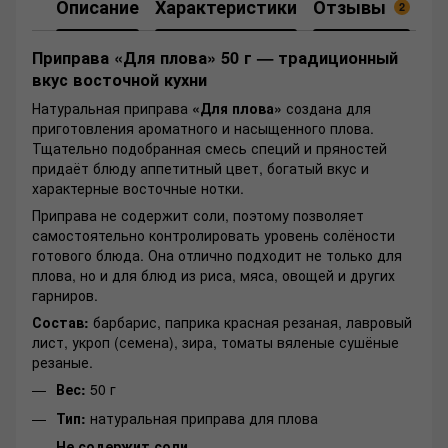
Описание
Характеристики
Отзывы
2
Приправа «Для плова» 50 г — традиционный
вкус восточной кухни
Натуральная приправа
«Для плова»
создана для
приготовления ароматного и насыщенного плова.
Тщательно подобранная смесь специй и пряностей
придаёт блюду аппетитный цвет, богатый вкус и
характерные восточные нотки.
Приправа не содержит соли, поэтому позволяет
самостоятельно контролировать уровень солёности
готового блюда. Она отлично подходит не только для
плова, но и для блюд из риса, мяса, овощей и других
гарниров.
Состав:
барбарис, паприка красная резаная, лавровый
лист, укроп (семена), зира, томаты вяленые сушёные
резаные.
Вес:
50 г
Тип:
натуральная приправа для плова
Не содержит соли