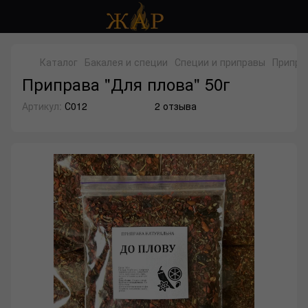
Каталог
Бакалея и специи
Специи и приправы
Приправ
Приправа "Для плова" 50г
Артикул:
С012
2 отзыва