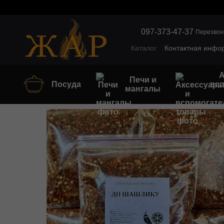
Перейти к основному контенту
097-373-47-37
Перезвон
Каталог
Контактная инфо
Обмен и возврат
Оптов
А
Печи и
Посуда
вс
мангалы