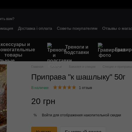
ить вам?
рмация
Доставка і оплата
Советы покупателям
Отзывы о мага
ым клиентам
Гарантийные условия
ксессуары и
Треноги и
помогательные
Гравир
подставки
товары
Главная
Каталог
Бакалея и специи
Специи и приправы
Приправа "к шашлыку" 50г
В наличии
1 отзыв
20 грн
Войти
для отображения накопительной скидки
%