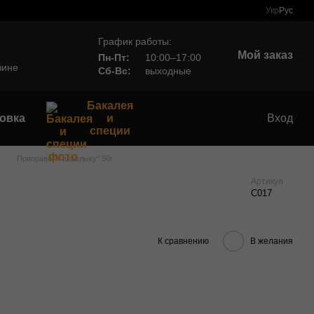
Укр
Рус
График работы:
Мой заказ
Пн-Пт:
10:00–17:00
зине
Сб-Вс:
выходные
Бакалея
овка
и
Вход
специи
Приправа "к шашлыку" 50г
Артикул
С017
К сравнению
В желания