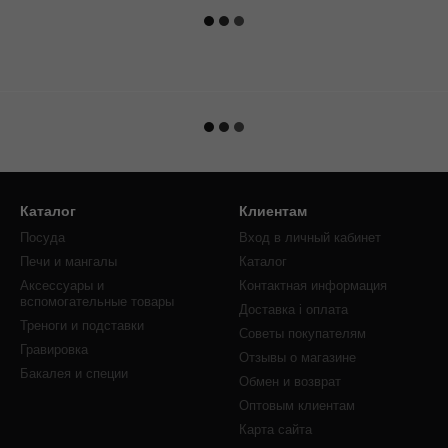
Каталог
Клиентам
Посуда
Вход в личный кабинет
Печи и мангалы
Каталог
Аксессуары и
Контактная информация
вспомогательные товары
Доставка і оплата
Треноги и подставки
Советы покупателям
Гравировка
Отзывы о магазине
Бакалея и специи
Обмен и возврат
Оптовым клиентам
Карта сайта