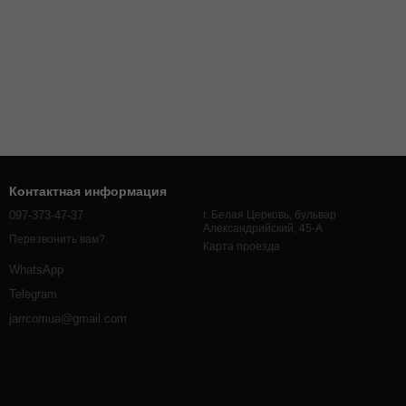
Контактная информация
097-373-47-37
г. Белая Церковь, бульвар
Александрийский, 45-А
Перезвонить вам?
Карта проезда
WhatsApp
Telegram
jarrcomua@gmail.com