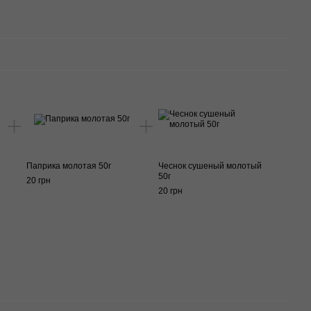
Паприка молотая 50г
Чеснок сушеный молотый
50г
20 грн
20 грн