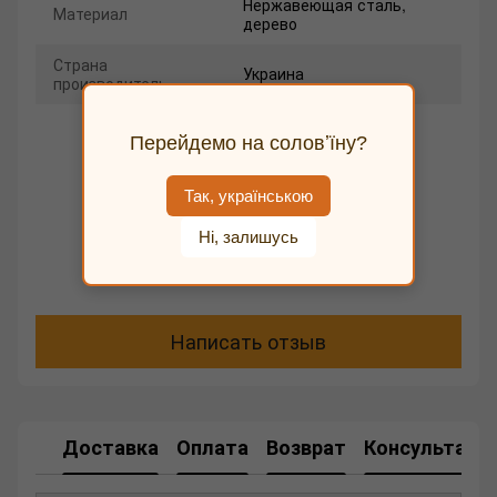
Нержавеющая сталь,
Материал
дерево
Страна
Украина
производитель
Перейдемо на соловʼїну?
Так, українською
Ні, залишусь
Добавьте первый отзыв
Написать отзыв
Доставка
Оплата
Возврат
Консультаци