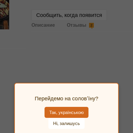
Сообщить, когда появится
Описание
Отзывы
2
Перейдемо на соловʼїну?
Так, українською
Ні, залишусь