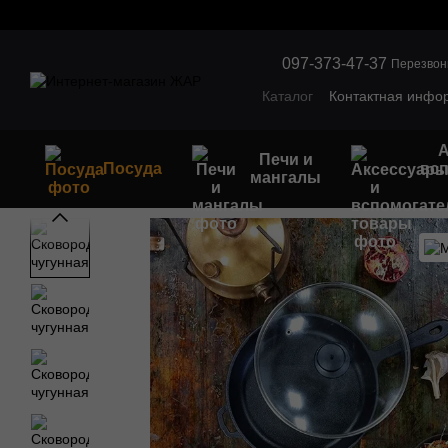
Перейти к основному контенту
097-373-47-37
Перезвон
Каталог
Контактная инфо
Обмен и возврат
Оптов
А
Печи и
Посуда
вс
мангалы