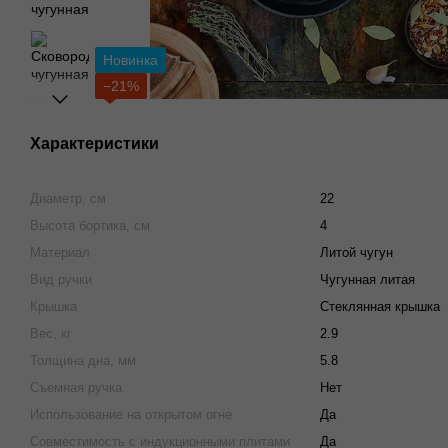
Новинка
−21%
Характеристики
Диаметр, см
22
Высота бортика, см
4
Материал
Литой чугун
Вид ручки
Чугунная литая
Крышка
Стеклянная крышка
Вес, кг
2.9
Толщина дна, мм
5.8
Съемная ручка
Нет
Использование на открытом огне
Да
Совместимость с индукционными плитами
Да