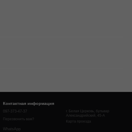
Контактная информация
097-373-47-37
г. Белая Церковь, бульвар
Александрийский, 45-А
Перезвонить вам?
Карта проезда
WhatsApp