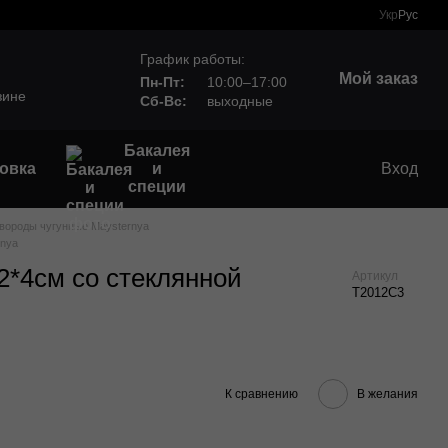
Укр
Рус
График работы:
Мой заказ
Пн-Пт:
10:00–17:00
зине
Сб-Вс:
выходные
Бакалея
овка
и
Вход
специи
вороды чугунные Maysternya
rnya
2*4см со стеклянной
Артикул
Т2012С3
К сравнению
В желания