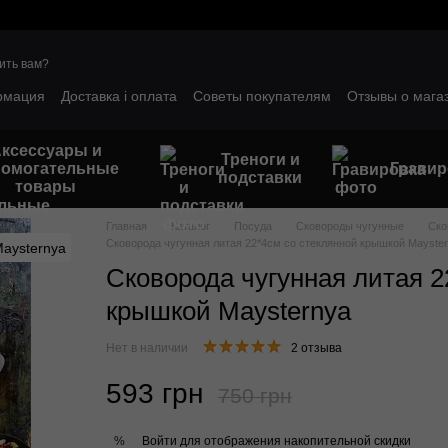
ить вам?
рмация
Доставка і оплата
Советы покупателям
Отзывы о мага
ым клиентам
Гарантийные условия
ксессуары и
Треноги и
помогательные
Гравир
подставки
товары
Главная
Каталог
Посуда
Сковороды чугунные
Ско
Сковорода чугунная литая 22*4см со стеклянной крышкой Mayste
Сковорода чугунная литая 2
крышкой Maysternya
Нет в наличии
2 отзыва
593 грн
750 грн
Войти
для отображения накопительной скидки
%