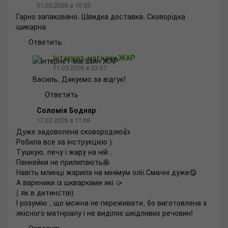
01.03.2026 в 10:33
Гарно запаковано. Швидка доставка. Сковорідка
шикарна
Ответить
Інтернет-магазин ЖАР
11.03.2026 в 23:57
Василь, Дякуємо за відгук!
Ответить
Соломія Боднар
17.02.2026 в 11:06
Дуже задоволена сковородою👍
Робила все за інструкцією )
Тушкую, печу і жару на ній .
Панкейки не прилипають🥞
Навіть млинці жарила на мінімум олії.Смачні дуже😋
А вареники із шкварками які 🥠
( як в дитинстві)
І розумію , що можна не переживати, бо виготовлена з
якісного матнріалу і не виділяє шкідливих речовин!