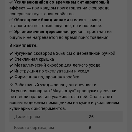
✅
Усиливающийся со временем антипригарный
эффект
— при каждом приготовлении сковорода
совершенствует свои свойства.
✅
Обогащение блюд ионами железа
– пища
становится не только вкуснее, но и полезнее.
✅
Эргономичная деревянная ручка
– приятная на
ощупь и не нагревается во время приготовления.
В комплекте:
✔️ Чугунная сковорода 26×6 см с деревянной ручкой
✔️ Стеклянная крышка
✔️ Металлический скребок для легкого ухода
✔️ Инструкция по эксплуатации и уходу
✔️ Фирменная подарочная коробка
💡 Заботливый уход – залог долговечности
Чугунная сковорода "Maysternya" прослужит десятки
лет, если правильно ухаживать за ней. Она станет
вашим надежным помощником на кухне и украшением
кулинарных экспериментов.
Диаметр, см
26
Высота бортика, см
6