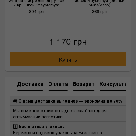
26*6 см с деревянной ручкой
досок Maysternya (овощи/
и крышкой "Maysternya"
рыба/мясо)
804 грн
366 грн
1 170 грн
Купить
Доставка
Оплата
Возврат
Консультаци
🚚
С нами доставка выгоднее — экономия до 70%
Мы снижаем стоимость доставки благодаря
оптимизации логистики:
1️⃣
Бесплатная упаковка
Бережно и надёжно упаковываем заказы в