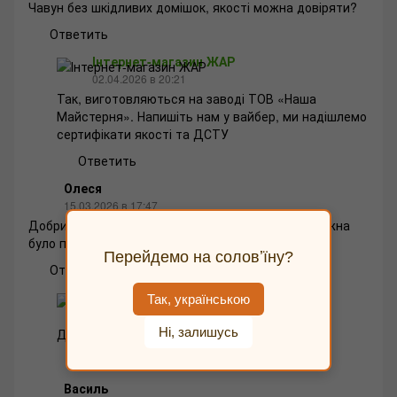
Чавун без шкідливих домішок, якості можна довіряти?
Ответить
Інтернет-магазин ЖАР
02.04.2026 в 20:21
Так, виготовляються на заводі ТОВ «Наша
Майстерня». Напишіть нам у вайбер, ми надішлемо
сертифікати якості та ДСТУ
Ответить
Олеся
15.03.2026 в 17:47
Добрий день, а в ній відкручується ручка щоб можна
було поставити в духовку?
Перейдемо на соловʼїну?
Ответить
Інтернет-магазин ЖАР
Так, українською
15.03.2026 в 17:49
Ні, залишусь
Доброго дня! Так, відкручується
Ответить
Василь