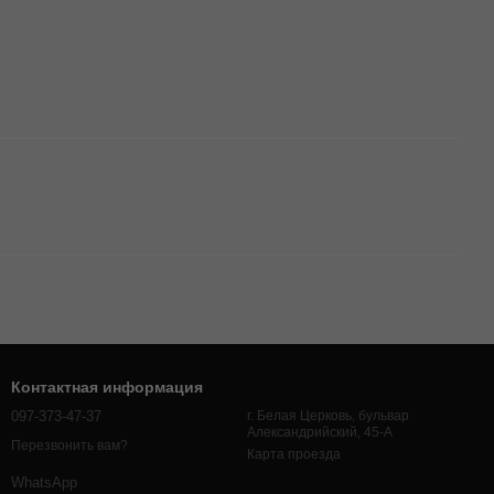
Контактная информация
097-373-47-37
г. Белая Церковь, бульвар
Александрийский, 45-А
Перезвонить вам?
Карта проезда
WhatsApp