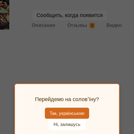
Сообщить, когда появится
Описание
Отзывы
Видео
3
Перейдемо на соловʼїну?
Так, українською
Ні, залишусь