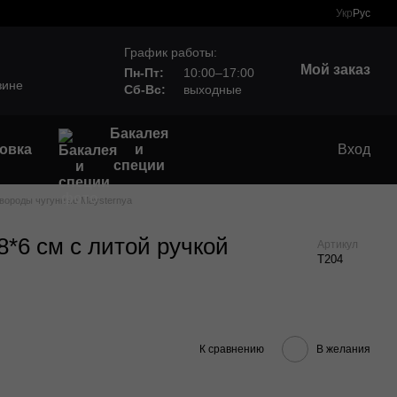
Укр
Рус
График работы:
Мой заказ
Пн-Пт:
10:00–17:00
зине
Сб-Вс:
выходные
Бакалея
овка
и
Вход
специи
вороды чугунные Maysternya
8*6 см с литой ручкой
Артикул
Т204
К сравнению
В желания