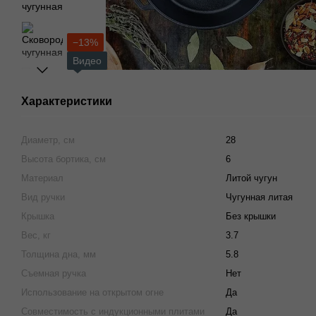
−13%
Видео
Характеристики
Диаметр, см
28
Высота бортика, см
6
Материал
Литой чугун
Вид ручки
Чугунная литая
Крышка
Без крышки
Вес, кг
3.7
Толщина дна, мм
5.8
Съемная ручка
Нет
Использование на открытом огне
Да
Совместимость с индукционными плитами
Да