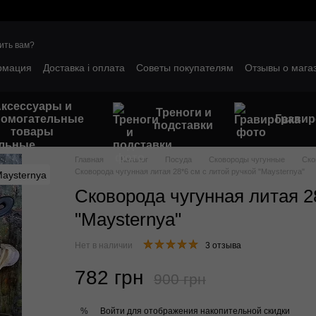
ить вам?
рмация
Доставка і оплата
Советы покупателям
Отзывы о мага
ым клиентам
Гарантийные условия
ксессуары и
Треноги и
помогательные
Гравир
подставки
товары
Главная
Каталог
Посуда
Сковороды чугунные
Ско
Сковорода чугунная литая 28*6 см с литой ручкой "Maysternya"
Сковорода чугунная литая 2
"Maysternya"
Нет в наличии
3 отзыва
782 грн
900 грн
Войти
для отображения накопительной скидки
%