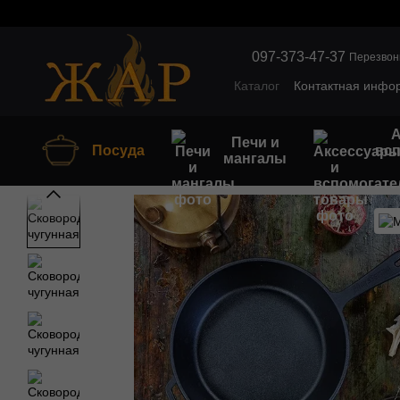
Перейти к основному контенту
097-373-47-37
Перезвон
Каталог
Контактная инфо
Обмен и возврат
Оптов
А
Печи и
Посуда
вс
мангалы