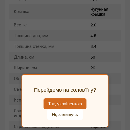
Чугунная
Крышка
крышка
Вес, кг
2.6
Толщина дна, мм
4.5
Толщина стенки, мм
3.4
Длина, см
50
Ширина, см
26
Объем, л
2.8
Съемная ручка
Да
Перейдемо на соловʼїну?
Использование на открытом огне
Да
Так, українською
Совместимость с
Да
Ні, залишусь
индукционными плитами
Страна производитель
Украина