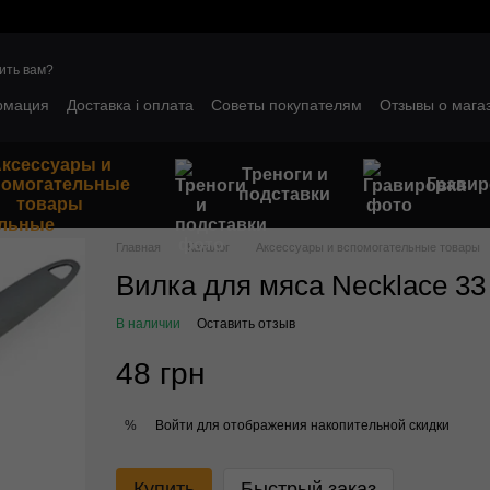
ить вам?
рмация
Доставка і оплата
Советы покупателям
Отзывы о мага
ым клиентам
Гарантийные условия
ксессуары и
Треноги и
помогательные
Гравир
подставки
товары
Главная
Каталог
Аксессуары и вспомогательные товары
Вилка для мяса Necklace 33
В наличии
Оставить отзыв
48 грн
Войти
для отображения накопительной скидки
%
Купить
Быстрый заказ