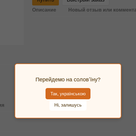
Описание
Новый отзыв или коммент
Перейдемо на соловʼїну?
Так, українською
Ні, залишусь
ия