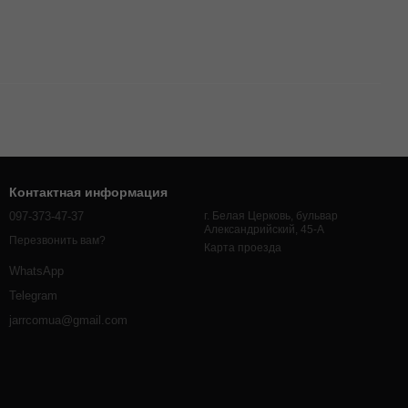
Контактная информация
097-373-47-37
г. Белая Церковь, бульвар
Александрийский, 45-А
Перезвонить вам?
Карта проезда
WhatsApp
Telegram
jarrcomua@gmail.com