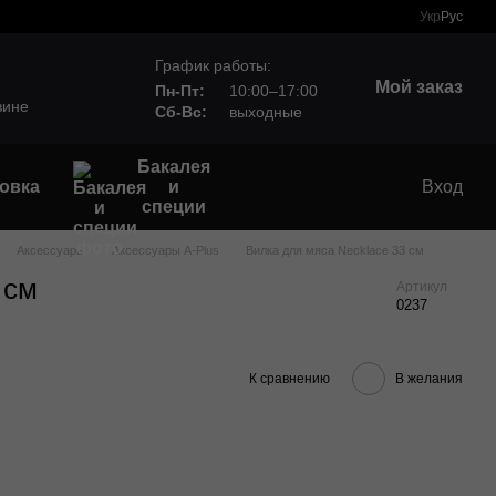
Укр
Рус
График работы:
Мой заказ
Пн-Пт:
10:00–17:00
зине
Сб-Вс:
выходные
Бакалея
овка
и
Вход
специи
Аксессуары
Аксессуары A-Plus
Вилка для мяса Necklace 33 см
 см
Артикул
0237
К сравнению
В желания