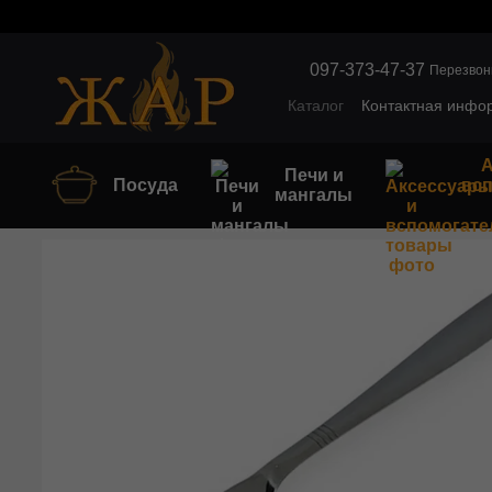
Перейти к основному контенту
097-373-47-37
Перезвон
Каталог
Контактная инфо
Обмен и возврат
Оптов
А
Печи и
Посуда
вс
мангалы