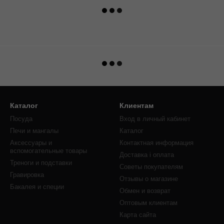
Каталог
Клиентам
Посуда
Вход в личный кабинет
Печи и мангалы
Каталог
Аксессуары и
Контактная информация
вспомогательные товары
Доставка і оплата
Треноги и подставки
Советы покупателям
Гравировка
Отзывы о магазине
Бакалея и специи
Обмен и возврат
Оптовым клиентам
Карта сайта