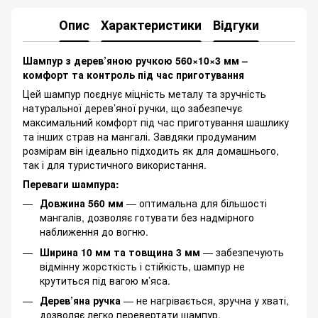
Опис
Характеристики
Відгуки
Шампур з дерев’яною ручкою 560×10×3 мм –
комфорт та контроль під час приготування
Цей шампур поєднує міцність металу та зручність
натуральної дерев’яної ручки, що забезпечує
максимальний комфорт під час приготування шашлику
та інших страв на мангалі. Завдяки продуманим
розмірам він ідеально підходить як для домашнього,
так і для туристичного використання.
Переваги шампура:
Довжина 560 мм
— оптимальна для більшості
мангалів, дозволяє готувати без надмірного
наближення до вогню.
Ширина 10 мм та товщина 3 мм
— забезпечують
відмінну жорсткість і стійкість, шампур не
крутиться під вагою м’яса.
Дерев’яна ручка
— не нагрівається, зручна у хваті,
дозволяє легко перевертати шампур.