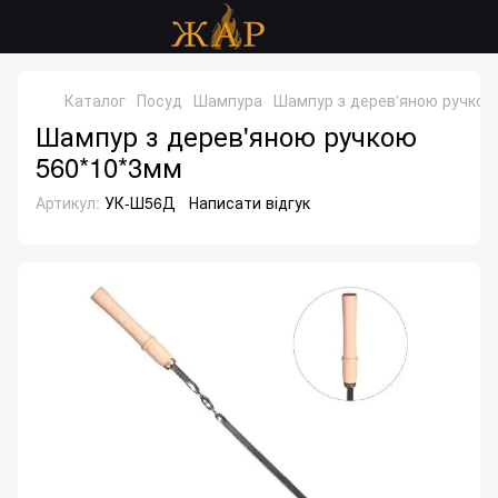
Каталог
Посуд
Шампура
Шампур з дерев'яною ручкою
Шампур з дерев'яною ручкою
560*10*3мм
Артикул:
УК-Ш56Д
Написати відгук