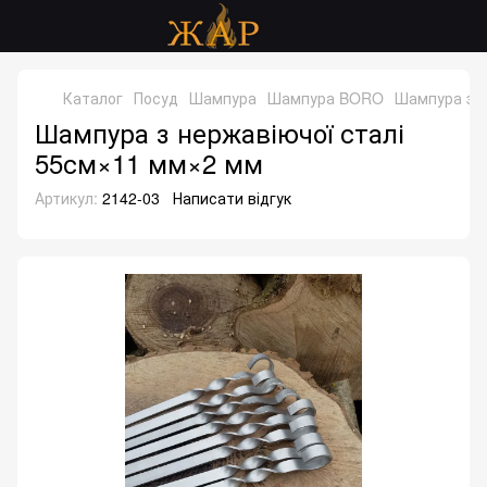
Каталог
Посуд
Шампура
Шампура BORO
Шампура з н
Шампура з нержавіючої сталі
55см×11 мм×2 мм
Артикул:
2142-03
Написати відгук