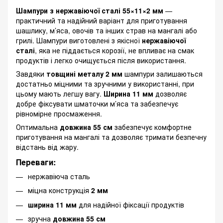
Шампури з нержавіючої сталі 55×11×2 мм
—
практичний та надійний варіант для приготування
шашлику, м’яса, овочів та інших страв на мангалі або
грилі. Шампури виготовлені з якісної
нержавіючої
сталі
, яка не піддається корозії, не впливає на смак
продуктів і легко очищується після використання.
Завдяки
товщині металу 2 мм
шампури залишаються
достатньо міцними та зручними у використанні, при
цьому мають легшу вагу.
Ширина 11 мм
дозволяє
добре фіксувати шматочки м’яса та забезпечує
рівномірне просмаження.
Оптимальна
довжина 55 см
забезпечує комфортне
приготування на мангалі та дозволяє тримати безпечну
відстань від жару.
Переваги:
нержавіюча сталь
міцна конструкція
2 мм
ширина 11 мм
для надійної фіксації продуктів
зручна
довжина 55 см