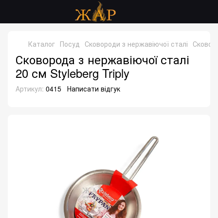
Каталог
Посуд
Сковороди з нержавіючої сталі
Сковоро
Сковорода з нержавіючої сталі
20 см Styleberg Triply
Артикул:
0415
Написати відгук