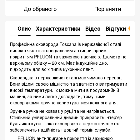
До обраного
Порівняти
Опис
Характеристики
Відео
Відгуки
1
Професійна сковорода Toscana із нержавіючої сталі
високої якості зі спеціальним антипригарним
покриттям PFLUON та захисною насічкою. Діаметр по
верхньому обідку – 20 см. Має індукційне дно,
підходить для всіх типів кухонних плит.
Сковорідка з нержавіючої сталі має чимало переваг.
Вони відомі своєю міцністю та здатністю витримувати
високі температури. Їх можна мити в посудомийній
машині, за ними легко доглядати, тому цими
сковорідками зручно користуватися кожного дня.
Зручна ручка не ковзає у руці та не нагрівається.
Стильний універсальний дизайн прикрасить інтер'єр
будь-якої кухні. Така сковорідка з нержавіючої сталі
забезпечить надійність і довгий термін служби.
PFLUON антипригарне покриття із захисною