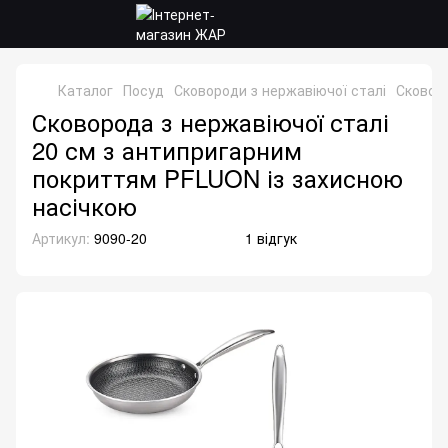
Каталог
Посуд
Сковороди з нержавіючої сталі
Сковоро
Сковорода з нержавіючої сталі
20 см з антипригарним
покриттям PFLUON із захисною
насічкою
Артикул:
9090-20
1 відгук