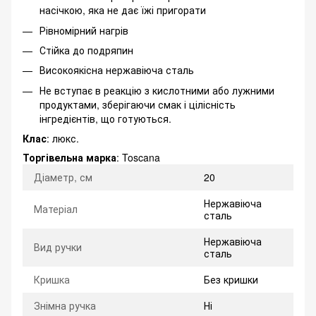
насічкою, яка не дає їжі пригорати
Рівномірний нагрів
Стійка до подряпин
Високоякісна нержавіюча сталь
Не вступає в реакцію з кислотними або лужними
продуктами, зберігаючи смак і цілісність
інгредієнтів, що готуються.
Клас
: люкс.
Торгівельна марка
: Toscana
Діаметр, см
20
Нержавіюча
Матеріал
сталь
Нержавіюча
Вид ручки
сталь
Кришка
Без кришки
Знімна ручка
Ні