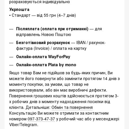
розраховуються індивідуально
Укрпошта
• Стандарт — від 55 грн (4–7 днів)
Післяплата (оплата при отриманні)
— для
відправлень Новою Поштою
Безготівковий розрахунок
— IBAN / рахунок-
фактура (Invoice) / оплата на картку
Онлайн-оплата WayForPay
Онлайн-оплата Plata by mono
Якщо товар Вам не підійшов за будь-яких причин, Ви
можете його повернути або замінити протягом 14 днів з
моменту покупки, за умови, що товар не
використовували, або він має виробничі дефекти.
Повернення грошових коштів здійснюється протягом 3-
х робочих днів з моменту надходження посилки від
клієнта. Детальніше:
Обмін та повернення
Консультацію Ви можете отримати за контактним
номером
097-373-47-37
у робочий час або у месенджері
Viber/Telegram.