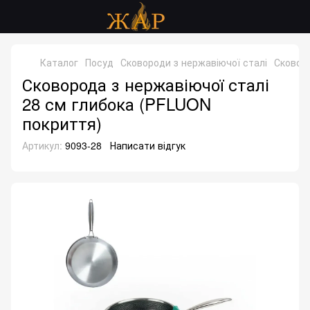
Каталог
Посуд
Сковороди з нержавіючої сталі
Сковоро
Сковорода з нержавіючої сталі
28 см глибока (PFLUON
покриття)
Артикул:
9093-28
Написати відгук