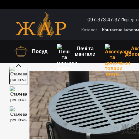
Перейти до основного контенту
097-373-47-37
Передзво
Каталог
Контактна інформ
Обмін та повернення
Г
Печі та
Ак
Посуд
мангали
допо