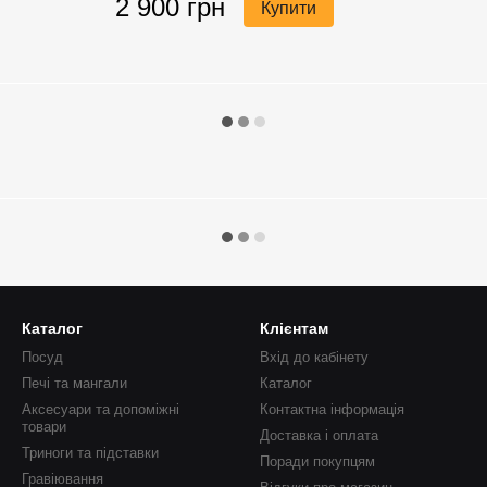
2 900 грн
Купити
Каталог
Клієнтам
Посуд
Вхід до кабінету
Печі та мангали
Каталог
Аксесуари та допоміжні
Контактна інформація
товари
Доставка і оплата
Триноги та підставки
Поради покупцям
Гравіювання