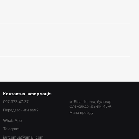
Контактна інформація
097-373-47-37
м. Біла Церква, бульвар
Олександрійський, 45-А
Передзвонити вам?
Мапа проїзду
WhatsApp
Telegram
jarrcomua@gmail.com