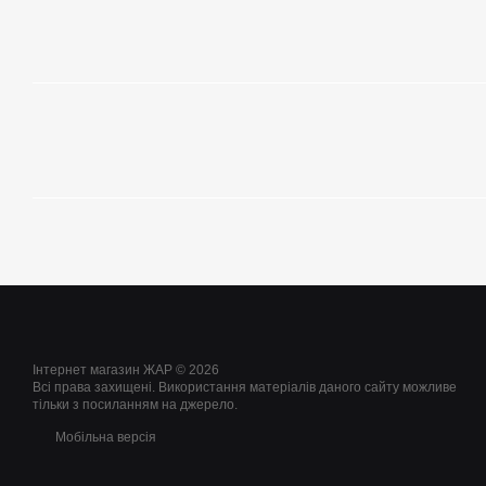
Інтернет магазин ЖАР © 2026
Всі права захищені. Використання матеріалів даного сайту можливе
тільки з посиланням на джерело.
Мобільна версія