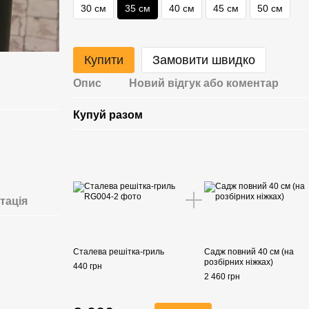
30 см
35 см
40 см
45 см
50 см
Купити
Замовити швидко
Опис
Новий відгук або коментар
Купуй разом
тація
Сталева решітка-гриль
Садж повний 40 см (на
розбірних ніжках)
440 грн
2 460 грн