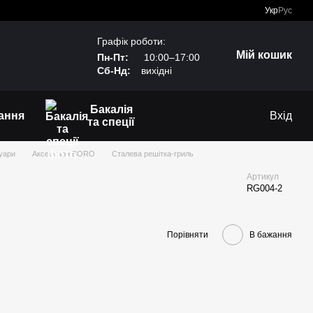
Укр
Рус
Графік роботи:
Мій кошик
Пн-Пт:
10:00–17:00
Сб-Нд:
вихідні
Бакалія
ання
Вхід
та спеції
уари
Аксесуари BORO
Сталева решітка-гриль
Артикул
RG004-2
Порівняти
В бажання