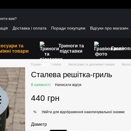
нити вам?
ація
Доставка і оплата
Поради покупцям
Відгуки про магазин
уртовим клієнтам
Гарантійні умови
сесуари та
Триноги та
Гравіюв
міжні товари
підставки
Головна
Каталог
Аксесуари та допоміжні товари
Аксес
Сталева решітка-гриль
В наявності
Написати відгук
440 грн
Увійти
для відображення накопичувальної знижки
%
Діаметр