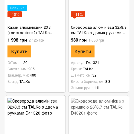
Новинка
−18%
−11%
Казан алюмінієвий 20 л
Сковорода алюмінієва 32х8,3
(товстостінний) TALKo
см TALKo з двома ручками
туристичний з кришкою та
та кришкою
1 998 грн
930 грн
2 425 грн
1 050 грн
дужкою
Купити
Купити
Об'єм, л
20
Артикул
D41321
Висота, мм
205
Бренд
TALKo
Діаметр, мм
400
Діаметр, см
32
Бренд
TALKo
Висота бортика, см
8,3
Знімна ручка
Ні