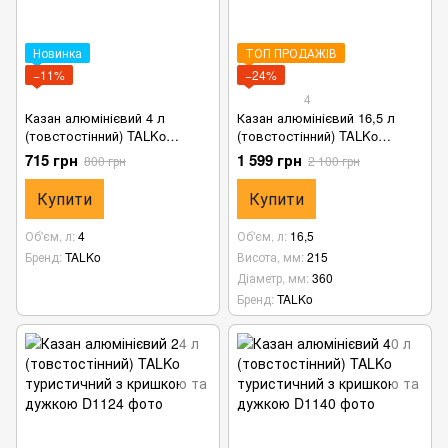
Новинка
ТОП ПРОДАЖІВ
−11%
−24%
4
Казан алюмінієвий 4 л
Казан алюмінієвий 16,5 л
(товстостінний) TALKo
(товстостінний) TALKo
туристичний з кришкою та
туристичний з кришкою та
715 грн
1 599 грн
800 грн
2 100 грн
дужкою
дужкою
Купити
Купити
Об'єм, л
4
Об'єм, л
16,5
Бренд
TALKo
Висота, мм
215
Діаметр, мм
360
Бренд
TALKo