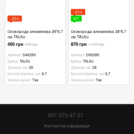
−21%
−25%
ХІТ
Сковорода алюмінієва 26*6,7
Сковорода алюмінієва 28*6,7
см TALKo
см TALKo
450 грн
870 грн
600 грн
1 100 грн
Артикул
D40260
Артикул
D50280
Бренд
TALKo
Бренд
TALKo
Діаметр, см
26
Діаметр, см
28
Висота бортика, см
6,7
Висота бортика, см
6,7
Знімна ручка
Так
Знімна ручка
Так
097-373-47-37
Контактна інформація