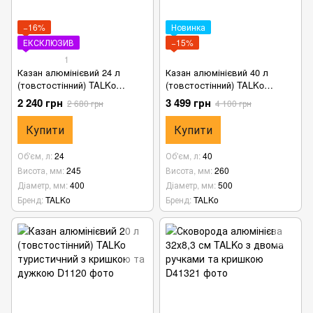
−16%
Новинка
ЕКСКЛЮЗИВ
−15%
1
Казан алюмінієвий 24 л
Казан алюмінієвий 40 л
(товстостінний) TALKo
(товстостінний) TALKo
туристичний з кришкою та
туристичний з кришкою та
2 240 грн
3 499 грн
2 680 грн
4 100 грн
дужкою
дужкою
Купити
Купити
Об'єм, л
24
Об'єм, л
40
Висота, мм
245
Висота, мм
260
Діаметр, мм
400
Діаметр, мм
500
Бренд
TALKo
Бренд
TALKo