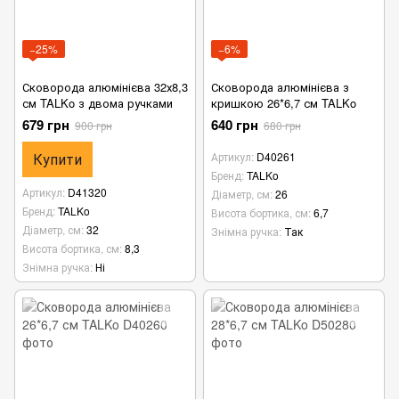
−25%
−6%
Сковорода алюмінієва 32х8,3
Сковорода алюмінієва з
см TALKo з двома ручками
кришкою 26*6,7 см TALKo
679 грн
640 грн
900 грн
680 грн
Купити
Артикул
D40261
Бренд
TALKo
Артикул
D41320
Діаметр, см
26
Бренд
TALKo
Висота бортика, см
6,7
Діаметр, см
32
Знімна ручка
Так
Висота бортика, см
8,3
Знімна ручка
Ні