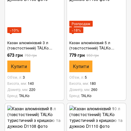
Розпродаж
−10%
−18%
Казан алюмінієвий 3 л
Казан алюмінієвий 5 л
(товстостінний) TALKo
(товстостінний) TALKo
туристичний з кришкою та
туристичний з кришкою та
673 грн
779 грн
750 грн
950 грн
дужкою
дужкою
Купити
Купити
Об'єм, л
3
Об'єм, л
5
Висота, мм
140
Висота, мм
180
Діаметр, мм
220
Діаметр, мм
260
Бренд
TALKo
Бренд
TALKo