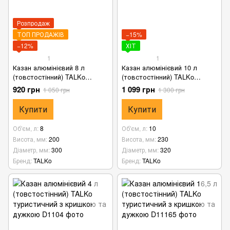
Розпродаж
ТОП ПРОДАЖІВ
−15%
−12%
ХІТ
1
1
Казан алюмінієвий 8 л
Казан алюмінієвий 10 л
(товстостінний) TALKo
(товстостінний) TALKo
туристичний з кришкою та
туристичний з кришкою та
920 грн
1 099 грн
1 050 грн
1 300 грн
дужкою
дужкою
Купити
Купити
Об'єм, л
8
Об'єм, л
10
Висота, мм
200
Висота, мм
230
Діаметр, мм
300
Діаметр, мм
320
Бренд
TALKo
Бренд
TALKo