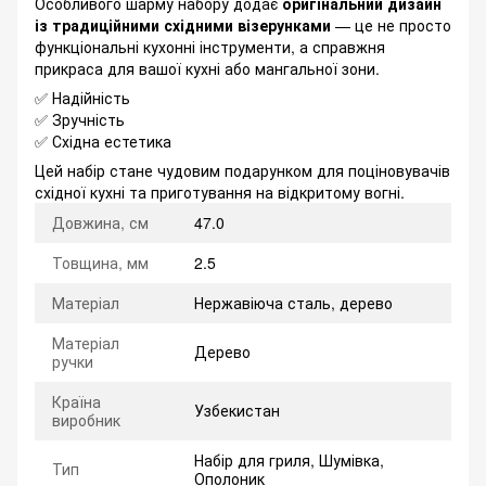
Особливого шарму набору додає
оригінальний дизайн
із традиційними східними візерунками
— це не просто
функціональні кухонні інструменти, а справжня
прикраса для вашої кухні або мангальної зони.
✅ Надійність
✅ Зручність
✅ Східна естетика
Цей набір стане чудовим подарунком для поціновувачів
східної кухні та приготування на відкритому вогні.
Довжина, см
47.0
Товщина, мм
2.5
Матеріал
Нержавіюча сталь, дерево
Матеріал
Дерево
ручки
Країна
Узбекистан
виробник
Набір для гриля, Шумівка,
Тип
Ополоник