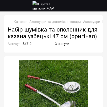
Каталог
Аксесуари та допоміжні товари
Аксесуари
На
Набір шумівка та ополонник для
казана узбецькі 47 см (оригінал)
Артикул:
S47-2
3 відгуки