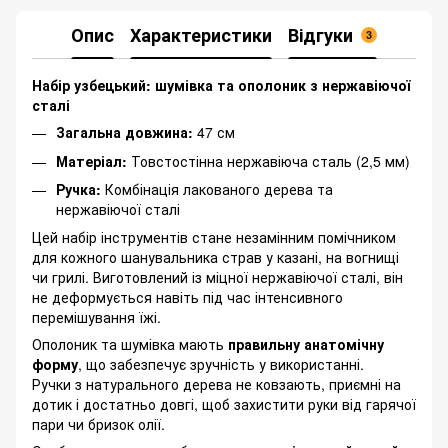
Опис
Характеристики
Відгуки
3
Набір узбецький: шумівка та ополоник з нержавіючої
сталі
Загальна довжина:
47 см
Матеріал:
Товстостінна нержавіюча сталь (2,5 мм)
Ручка:
Комбінація лакованого дерева та
нержавіючої сталі
Цей набір інструментів стане незамінним помічником
для кожного шанувальника страв у казані, на вогнищі
чи грилі. Виготовлений із міцної нержавіючої сталі, він
не деформується навіть під час інтенсивного
перемішування їжі.
Ополоник та шумівка мають
правильну анатомічну
форму
, що забезпечує зручність у використанні.
Ручки з натурального дерева не ковзають, приємні на
дотик і достатньо довгі, щоб захистити руки від гарячої
пари чи бризок олії.