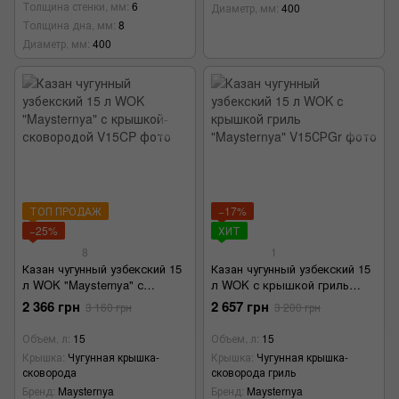
Толщина стенки, мм
6
Диаметр, мм
400
Толщина дна, мм
8
Диаметр, мм
400
ТОП ПРОДАЖ
−17%
−25%
ХИТ
8
1
Казан чугунный узбекский 15
Казан чугунный узбекский 15
л WOK "Maysternya" с
л WOK с крышкой гриль
крышкой-сковородой
"Maysternya"
2 366 грн
2 657 грн
3 160 грн
3 200 грн
Объем, л
15
Объем, л
15
Крышка
Чугунная крышка-
Крышка
Чугунная крышка-
сковорода
сковорода гриль
Бренд
Maysternya
Бренд
Maysternya