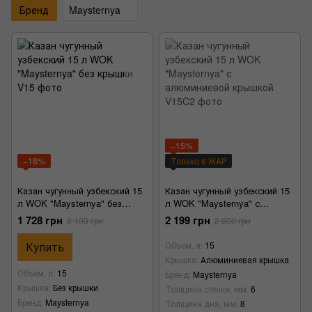
Бренд
Maysternya
−15%
−18%
Только в ЖАР
Казан чугунный узбекский 15
Казан чугунный узбекский 15
л WOK "Maysternya" без
л WOK "Maysternya" с
крышки
алюминиевой крышкой
1 728 грн
2 199 грн
2 100 грн
2 600 грн
Купить
Объем, л
15
Крышка
Алюминиевая крышка
Объем, л
15
Бренд
Maysternya
Крышка
Без крышки
Толщина стенки, мм
6
Бренд
Maysternya
Толщина дна, мм
8