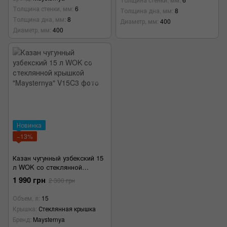
Толщина стенки, мм
6
Толщина дна, мм
8
Толщина дна, мм
8
Диаметр, мм
400
Диаметр, мм
400
Новинка
−13%
Казан чугунный узбекский 15
л WOK со стеклянной
крышкой "Maysternya"
1 990 грн
2 300 грн
Объем, л
15
Крышка
Стеклянная крышка
Бренд
Maysternya