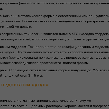
остроения (автомобилестроение, станкостроение, вагоностроение 
д.
е.
Кокиль – металлическая форма с естественным или принудите
ционных сил. После застывания и охлаждения кокиль раскрывается 
ки такой же детали.
з современных технологий является литье в ХТС (холодно-твердею
стывающих смесей, в состав которых входят смолы и другие связу
уемым моделям
. Технология литья по газифицированным моделям
ья чугуна. Эту технологию можно отнести к способу литья по вып
ется (газифицирована) не к заливке, а в процессе заливки форм
нимает освободившееся пространство. полости формы.
ормы.
С помощью литья в песчаные формы получают до 75% всех о
ой толщиной стен 3 – 5 мм.
недостатки чугуна
огичность и отличные гигиенические качества. К тому же
шается в кислотно-щелочных растворах, хорошо моется и прогревае