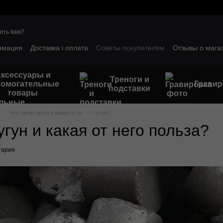
ить вам?
рмация
Доставка і оплата
Советы покупателям
Отзывы о мага
ым клиентам
Гарантийные условия
ксессуары и
Треноги и
помогательные
Гравир
подставки
товары
Что такое чугун и какая от него польза?
угун и какая от него польза?
тария