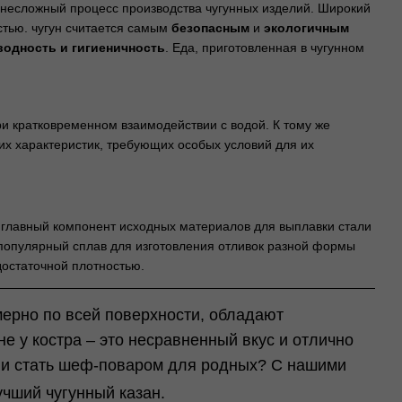
 несложный процесс производства чугунных изделий. Широкий
стью. чугун считается самым
безопасным
и
экологичным
одность и гигиеничность
. Еда, приготовленная в чугунном
и кратковременном взаимодействии с водой. К тому же
х характеристик, требующих особых условий для их
 главный компонент исходных материалов для выплавки стали
е популярный сплав для изготовления отливок разной формы
достаточной плотностью.
мерно по всей поверхности, обладают
е у костра – это несравненный вкус и отлично
ь и стать шеф-поваром для родных? С нашими
учший чугунный казан.