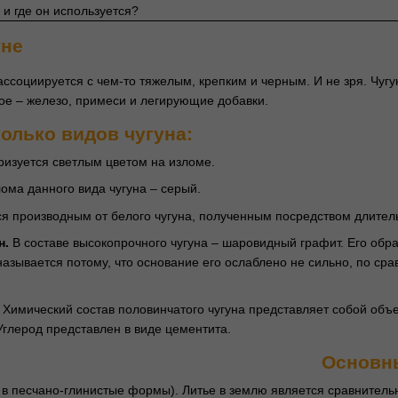
 и где он используется?
уне
 ассоциируется с чем-то тяжелым, крепким и черным. И не зря. Чуг
ное – железо, примеси и легирующие добавки.
олько видов чугуна:
изуется светлым цветом на изломе.
ома данного вида чугуна – серый.
ся производным от белого чугуна, полученным посредством длитель
н.
В составе высокопрочного чугуна – шаровидный графит. Его обр
азывается потому, что основание его ослаблено не сильно, по сра
Химический состав половинчатого чугуна представляет собой объе
Углерод представлен в виде цементита.
Основны
 в песчано-глинистые формы). Литье в землю является сравнитель