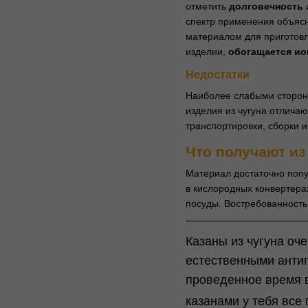
отметить
долговечность
спектр применения объясн
материалом для приготов
изделии,
обогащается ио
Недостатки
Наиболее слабыми сторона
изделия из чугуна отлича
транспортировки, сборки 
Что получают из
Материал достаточно попу
в кислородных конвертера
посуды. Востребованность
Казаны из чугуна оч
естественными антип
проведенное время в
казанами у тебя все