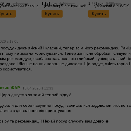
жкой
29 грн
2 100 грн
1 181 грн
1 400 грн
1 771 грн
2 095 грн
Купить
Купить
Купить
026 в 18:05
о посуду - дуже якісний і класний, тепер всім його рекомендую. Рані
і тому не змогла користуватися. Тепер же після обробки і слідуючи
сім рекомендую, особливо казанок - він глибокий і універсальний, їжа
роздала і більше на них навіть не дивлюся. Що радує, якість гарна 
о користуватися.
газин ЖАР
15.04.2026 в 12:33
Щиро дякуємо за такий теплий відгук!
відкрили для себе чавунний посуд і залишилися задоволені якістю 
авжнє задоволення від приготування.
овіру та рекомендації! Нехай посуд служить вам довго 🔥