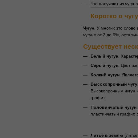
Что получают из чугуна
Коротко о чуг
Чугун. У многих это слово
чугуне от 2 до 6%, осталь
Существует неск
Белый чугун.
Характер
Серый чугун.
Цвет изл
Колкий чугун
. Являет
Высокопрочный чугу
Высокопрочным чугун н
графит.
Половинчатый чугун.
пластинчатый графит. 
Литье в землю
(литье