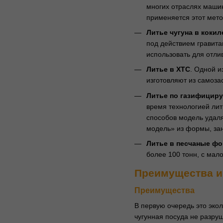
многих отраслях машин
применяется этот мето
Литье чугуна в кокил
под действием гравита
использовать для отлив
Литье в ХТС
. Одной и
изготовляют из самоза
Литье по газифицир
время технологией лит
способов модель удаля
модель» из формы, за
Литье в песчаные ф
более 100 тонн, с мал
Преимущества и 
Преимущества
В первую очередь это экол
чугунная посуда не разру