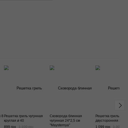
 8
Решетка гриль чугунная
Сковорода блинная
Решетка гриль чугу
круглая ø 40
чугунная 24*2,5 см
двусторонняя 355х
"Maysternya"
899 грн
1 100 грн
1 099 грн
1 300 грн