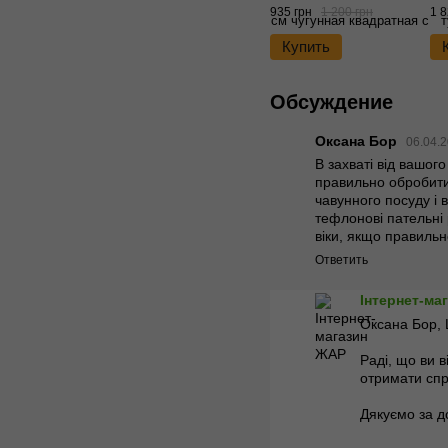
"Maysternya"
ду
935 грн
1 200 грн
1 8
Купить
Обсуждение
Оксана Бор
06.04.2
В захваті від вашог
правильно обробити 
чавунного посуду і в
тефлонові пательні 
віки, якщо правильн
Ответить
Інтернет-ма
Оксана Бор, 
Раді, що ви 
отримати спр
Дякуємо за д