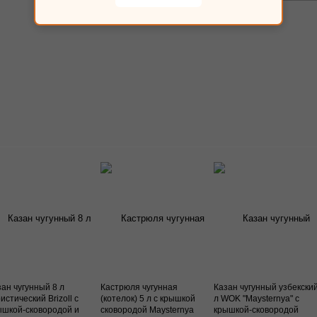
зан чугунный 8 л
Кастрюля чугунная
Казан чугунный узбекский
истический Brizoll с
(котелок) 5 л с крышкой
л WOK "Maysternya" с
ышкой-сковородой и
сковородой Maysternya
крышкой-сковородой