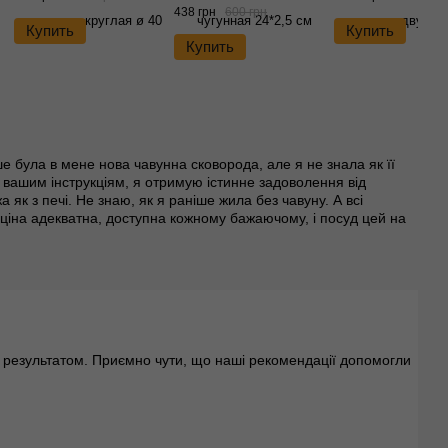
438 грн
600 грн
Купить
Купить
Купить
ше була в мене нова чавунна сковорода, але я не знала як її
 вашим інструкціям, я отримую істинне задоволення від
 як з печі. Не знаю, як я раніше жила без чавуну. А всі
і ціна адекватна, доступна кожному бажаючому, і посуд цей на
та результатом. Приємно чути, що наші рекомендації допомогли