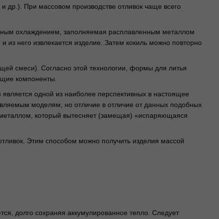
и др.). При массовом производстве отливок чаще всего
льным охлаждением, заполняемая расплавленным металлом
и из него извлекается изделие. Затем кокиль можно повторно
щей смеси). Согласно этой технологии, формы для литья
ющие компоненты.
 является одной из наиболее перспективных в настоящее
лавляемым моделям, но отличие в отличие от данных подобных
ы металлом, который вытесняет (замещая) «испаряющаяся
тливок. Этим способом можно получить изделия массой
тся, долго сохраняя аккумулированное тепло. Следует