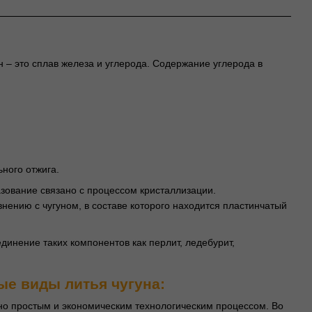
ун – это сплав железа и углерода. Содержание углерода в
ного отжига.
азование связано с процессом кристаллизации.
внению с чугуном, в составе которого находится пластинчатый
динение таких компонентов как перлит, ледебурит,
е виды литья чугуна:
но простым и экономическим технологическим процессом. Во